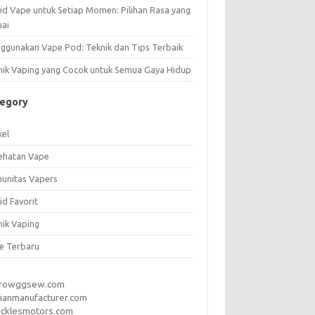
uid Vape untuk Setiap Momen: Pilihan Rasa yang
uai
ggunakan Vape Pod: Teknik dan Tips Terbaik
nik Vaping yang Cocok untuk Semua Gaya Hidup
tegory
kel
ehatan Vape
unitas Vapers
id Favorit
nik Vaping
e Terbaru
rrowggsew.com
ianmanufacturer.com
ucklesmotors.com