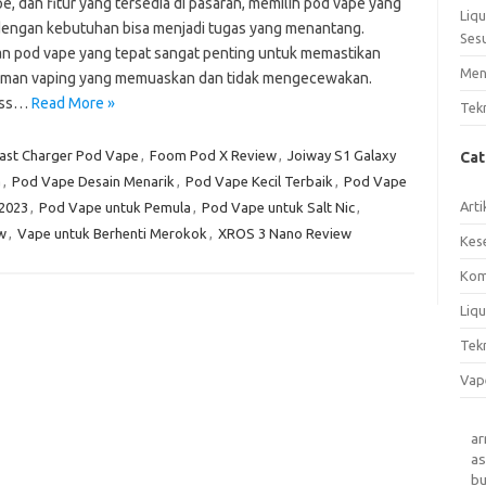
pe, dan fitur yang tersedia di pasaran, memilih pod vape yang
Liq
dengan kebutuhan bisa menjadi tugas yang menantang.
Ses
an pod vape yang tepat sangat penting untuk memastikan
Men
man vaping yang memuaskan dan tidak mengecewakan.
oss…
Read More »
Tek
ast Charger Pod Vape
,
Foom Pod X Review
,
Joiway S1 Galaxy
Ca
a
,
Pod Vape Desain Menarik
,
Pod Vape Kecil Terbaik
,
Pod Vape
Arti
2023
,
Pod Vape untuk Pemula
,
Pod Vape untuk Salt Nic
,
w
,
Vape untuk Berhenti Merokok
,
XROS 3 Nano Review
Kes
Kom
Liqu
Tek
Vap
a
as
b