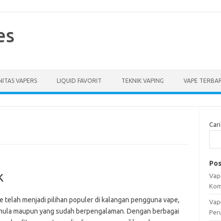
es
ITAS VAPERS
LIQUID FAVORIT
TEKNIK VAPING
VAPE TERBA
Cari
Pos
k
Vapi
Kom
e telah menjadi pilihan populer di kalangan pengguna vape,
Vap
mula maupun yang sudah berpengalaman. Dengan berbagai
Per