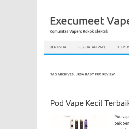
Skip
to
content
Execumeet Vap
Komunitas Vapers Rokok Elektrik
BERANDA
KESEHATAN VAPE
KOMUN
TAG ARCHIVES:
URSA BABY PRO REVIEW
Pod Vape Kecil Terbai
Pod vap
baik pe