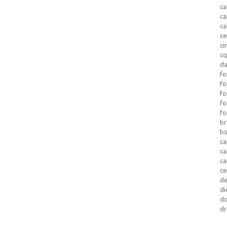
ca
c
ca
ce
ci
c
da
fo
fo
f
fo
fo
b
b
ca
c
c
c
d
di
d
dr