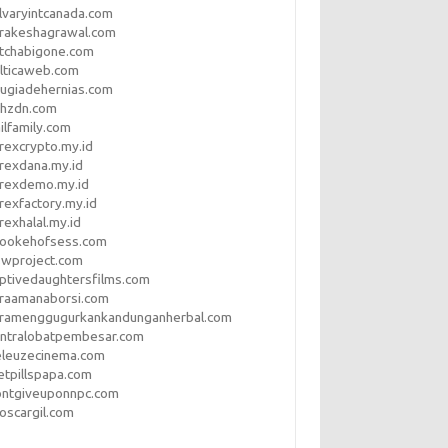
lvaryintcanada.com
arakeshagrawal.com
tchabigone.com
lticaweb.com
rugiadehernias.com
qhzdn.com
ilfamily.com
rexcrypto.my.id
rexdana.my.id
orexdemo.my.id
rexfactory.my.id
rexhalal.my.id
rookehofsess.com
swproject.com
ptivedaughtersfilms.com
araamanaborsi.com
aramenggugurkankandunganherbal.com
entralobatpembesar.com
eleuzecinema.com
etpillspapa.com
ontgiveuponnpc.com
oscargil.com