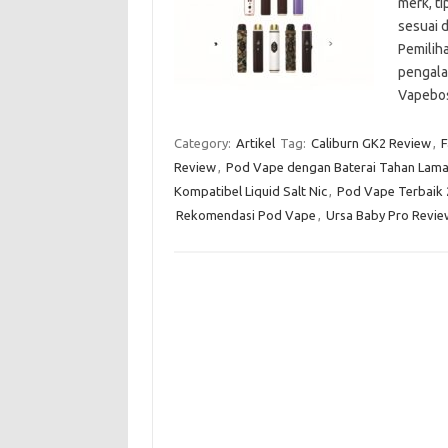
merk, ti
sesuai 
Pemilih
pengala
Vapeb
Category:
Artikel
Tag:
Caliburn GK2 Review
,
F
Review
,
Pod Vape dengan Baterai Tahan Lam
Kompatibel Liquid Salt Nic
,
Pod Vape Terbaik 
Rekomendasi Pod Vape
,
Ursa Baby Pro Revie