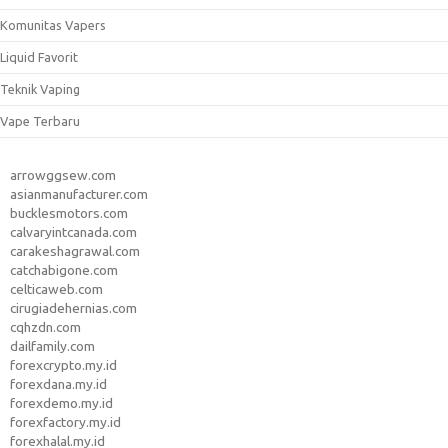
Komunitas Vapers
Liquid Favorit
Teknik Vaping
Vape Terbaru
arrowggsew.com
asianmanufacturer.com
bucklesmotors.com
calvaryintcanada.com
carakeshagrawal.com
catchabigone.com
celticaweb.com
cirugiadehernias.com
cqhzdn.com
dailfamily.com
forexcrypto.my.id
forexdana.my.id
forexdemo.my.id
forexfactory.my.id
forexhalal.my.id