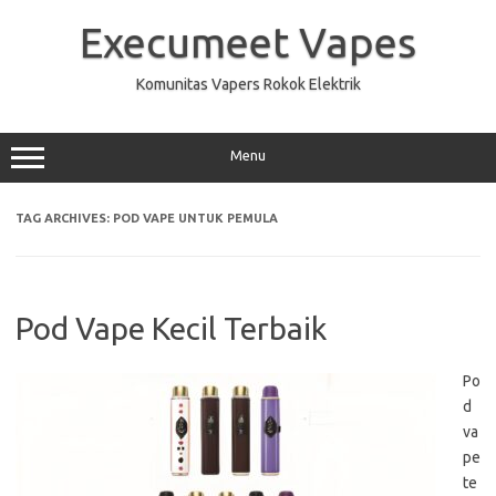
Skip
to
Execumeet Vapes
content
Komunitas Vapers Rokok Elektrik
Menu
TAG ARCHIVES:
POD VAPE UNTUK PEMULA
Pod Vape Kecil Terbaik
Po
d
va
pe
te