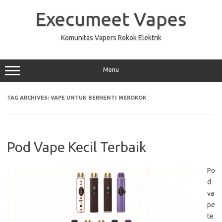
Skip
to
Execumeet Vapes
content
Komunitas Vapers Rokok Elektrik
Menu
TAG ARCHIVES:
VAPE UNTUK BERHENTI MEROKOK
Pod Vape Kecil Terbaik
Po
d
va
pe
te