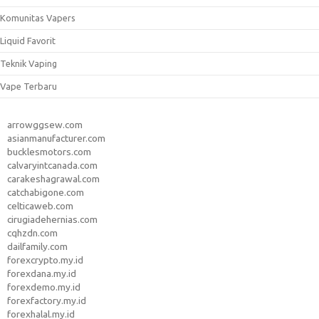
Komunitas Vapers
Liquid Favorit
Teknik Vaping
Vape Terbaru
arrowggsew.com
asianmanufacturer.com
bucklesmotors.com
calvaryintcanada.com
carakeshagrawal.com
catchabigone.com
celticaweb.com
cirugiadehernias.com
cqhzdn.com
dailfamily.com
forexcrypto.my.id
forexdana.my.id
forexdemo.my.id
forexfactory.my.id
forexhalal.my.id