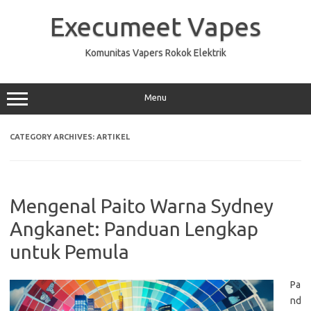
Skip
to
Execumeet Vapes
content
Komunitas Vapers Rokok Elektrik
Menu
CATEGORY ARCHIVES:
ARTIKEL
Mengenal Paito Warna Sydney
Angkanet: Panduan Lengkap
untuk Pemula
Pa
nd