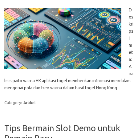
D
es
kri
ps
i
m
et
a:
A
na
lisis paito warna HK aplikasi togel memberikan informasi mendalam
mengenai pola dan tren warna dalam hasil togel Hong Kong.
Category:
Artikel
Tips Bermain Slot Demo untuk