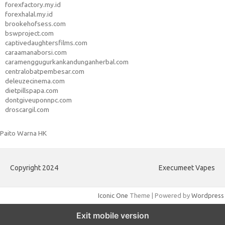
forexfactory.my.id
forexhalal.my.id
brookehofsess.com
bswproject.com
captivedaughtersfilms.com
caraamanaborsi.com
caramenggugurkankandunganherbal.com
centralobatpembesar.com
deleuzecinema.com
dietpillspapa.com
dontgiveuponnpc.com
droscargil.com
Paito Warna HK
Copyright 2024
Execumeet Vapes
Iconic One
Theme | Powered by
Wordpress
Exit mobile version