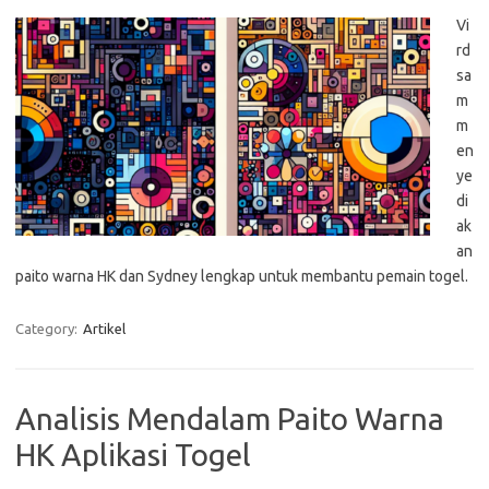
Vi
rd
sa
m
m
en
ye
di
ak
an
paito warna HK dan Sydney lengkap untuk membantu pemain togel.
Category:
Artikel
Analisis Mendalam Paito Warna
HK Aplikasi Togel