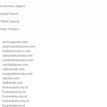
Komunitas Vapers
Liquid Favorit
Teknik Vaping
Vape Terbaru
arrowggsew.com
asianmanufacturer.com
bucklesmotors.com
calvaryintcanada.com
carakeshagrawal.com
catchabigone.com
celticaweb.com
cirugiadehernias.com
cqhzdn.com
dailfamily.com
forexcrypto.my.id
forexdana.my.id
forexdemo.my.id
forexfactory.my.id
forexhalal.my.id