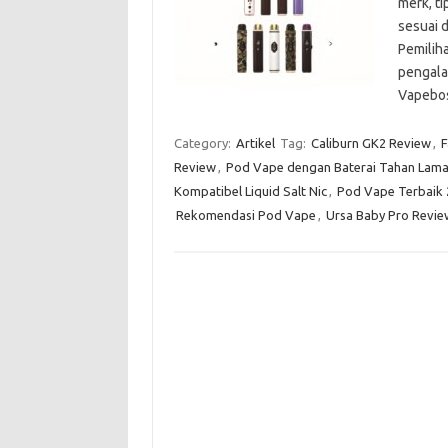
merk, ti
sesuai 
Pemilih
pengala
Vapeb
Category:
Artikel
Tag:
Caliburn GK2 Review
,
F
Review
,
Pod Vape dengan Baterai Tahan Lam
Kompatibel Liquid Salt Nic
,
Pod Vape Terbaik 
Rekomendasi Pod Vape
,
Ursa Baby Pro Revie