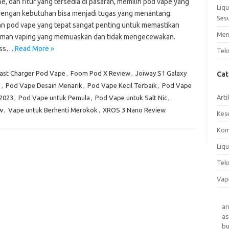
pe, dan fitur yang tersedia di pasaran, memilih pod vape yang
Liq
dengan kebutuhan bisa menjadi tugas yang menantang.
Ses
an pod vape yang tepat sangat penting untuk memastikan
Men
man vaping yang memuaskan dan tidak mengecewakan.
oss…
Read More »
Tek
ast Charger Pod Vape
,
Foom Pod X Review
,
Joiway S1 Galaxy
Ca
a
,
Pod Vape Desain Menarik
,
Pod Vape Kecil Terbaik
,
Pod Vape
Arti
2023
,
Pod Vape untuk Pemula
,
Pod Vape untuk Salt Nic
,
w
,
Vape untuk Berhenti Merokok
,
XROS 3 Nano Review
Kes
Kom
Liqu
Tek
Vap
a
as
b