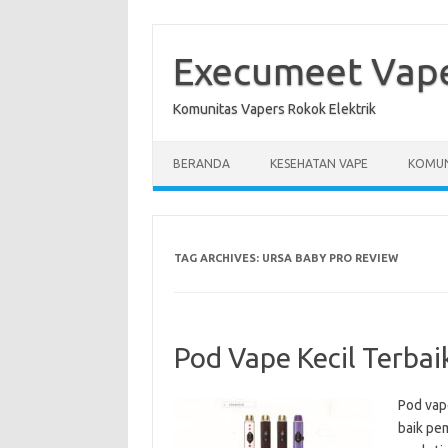
Skip
to
content
Execumeet Vap
Komunitas Vapers Rokok Elektrik
BERANDA
KESEHATAN VAPE
KOMUN
TAG ARCHIVES:
URSA BABY PRO REVIEW
Pod Vape Kecil Terbai
Pod vap
baik pe