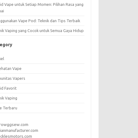
uid Vape untuk Setiap Momen: Pilihan Rasa yang
uai
ggunakan Vape Pod: Teknik dan Tips Terbaik
nik Vaping yang Cocok untuk Semua Gaya Hidup
tegory
kel
ehatan Vape
unitas Vapers
id Favorit
nik Vaping
e Terbaru
rrowggsew.com
ianmanufacturer.com
ucklesmotors.com