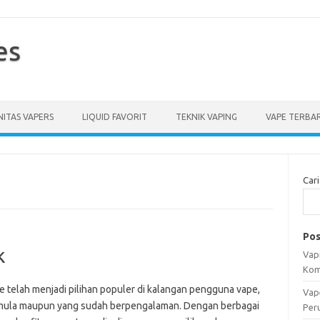
es
ITAS VAPERS
LIQUID FAVORIT
TEKNIK VAPING
VAPE TERBA
Cari
Pos
k
Vapi
Kom
e telah menjadi pilihan populer di kalangan pengguna vape,
Vap
mula maupun yang sudah berpengalaman. Dengan berbagai
Per