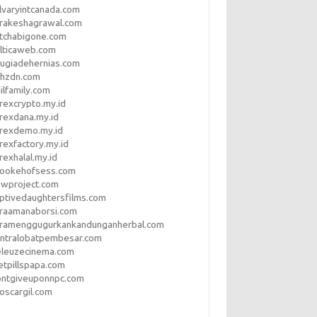
lvaryintcanada.com
arakeshagrawal.com
tchabigone.com
lticaweb.com
rugiadehernias.com
qhzdn.com
ilfamily.com
rexcrypto.my.id
rexdana.my.id
orexdemo.my.id
rexfactory.my.id
rexhalal.my.id
rookehofsess.com
swproject.com
ptivedaughtersfilms.com
araamanaborsi.com
aramenggugurkankandunganherbal.com
entralobatpembesar.com
eleuzecinema.com
etpillspapa.com
ontgiveuponnpc.com
oscargil.com