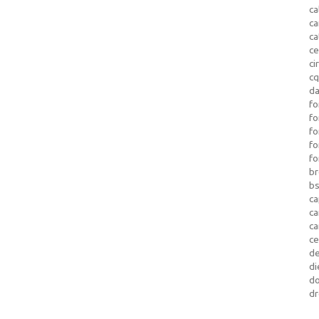
ca
c
ca
ce
ci
c
da
fo
fo
f
fo
fo
b
b
ca
c
c
c
d
di
d
dr