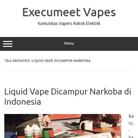
Skip
to
Execumeet Vapes
content
Komunitas Vapers Rokok Elektrik
Menu
TAG ARCHIVES:
LIQUID VAPE DICAMPUR NARKOBA
Liquid Vape Dicampur Narkoba di
Indonesia
Ba
ru
-
ba