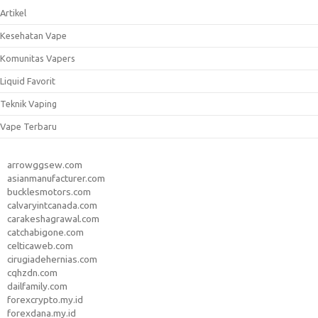
Artikel
Kesehatan Vape
Komunitas Vapers
Liquid Favorit
Teknik Vaping
Vape Terbaru
arrowggsew.com
asianmanufacturer.com
bucklesmotors.com
calvaryintcanada.com
carakeshagrawal.com
catchabigone.com
celticaweb.com
cirugiadehernias.com
cqhzdn.com
dailfamily.com
forexcrypto.my.id
forexdana.my.id