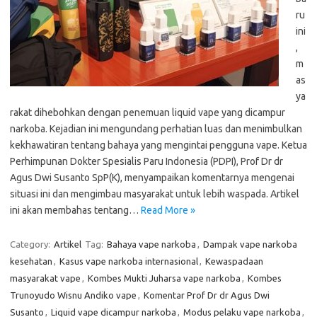
ru
ini
,
m
as
ya
rakat dihebohkan dengan penemuan liquid vape yang dicampur
narkoba. Kejadian ini mengundang perhatian luas dan menimbulkan
kekhawatiran tentang bahaya yang mengintai pengguna vape. Ketua
Perhimpunan Dokter Spesialis Paru Indonesia (PDPI), Prof Dr dr
Agus Dwi Susanto SpP(K), menyampaikan komentarnya mengenai
situasi ini dan mengimbau masyarakat untuk lebih waspada. Artikel
ini akan membahas tentang…
Read More »
Category:
Artikel
Tag:
Bahaya vape narkoba
,
Dampak vape narkoba
kesehatan
,
Kasus vape narkoba internasional
,
Kewaspadaan
masyarakat vape
,
Kombes Mukti Juharsa vape narkoba
,
Kombes
Trunoyudo Wisnu Andiko vape
,
Komentar Prof Dr dr Agus Dwi
Susanto
,
Liquid vape dicampur narkoba
,
Modus pelaku vape narkoba
,