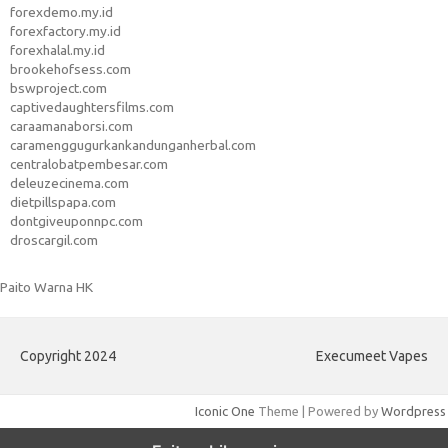
forexdemo.my.id
forexfactory.my.id
forexhalal.my.id
brookehofsess.com
bswproject.com
captivedaughtersfilms.com
caraamanaborsi.com
caramenggugurkankandunganherbal.com
centralobatpembesar.com
deleuzecinema.com
dietpillspapa.com
dontgiveuponnpc.com
droscargil.com
Paito Warna HK
Copyright 2024
Execumeet Vapes
Iconic One
Theme | Powered by
Wordpress