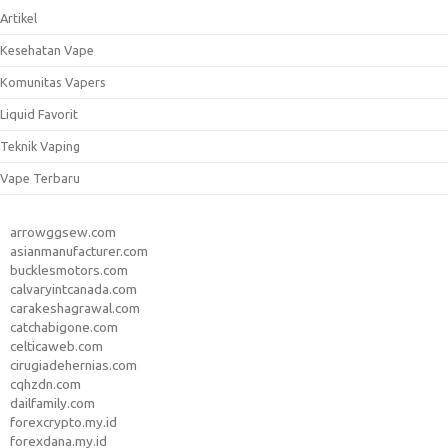
Artikel
Kesehatan Vape
Komunitas Vapers
Liquid Favorit
Teknik Vaping
Vape Terbaru
arrowggsew.com
asianmanufacturer.com
bucklesmotors.com
calvaryintcanada.com
carakeshagrawal.com
catchabigone.com
celticaweb.com
cirugiadehernias.com
cqhzdn.com
dailfamily.com
forexcrypto.my.id
forexdana.my.id