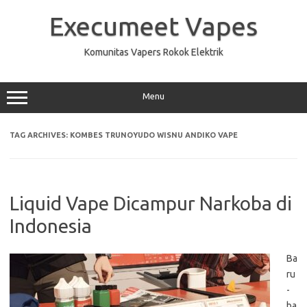
Skip
to
Execumeet Vapes
content
Komunitas Vapers Rokok Elektrik
Menu
TAG ARCHIVES:
KOMBES TRUNOYUDO WISNU ANDIKO VAPE
Liquid Vape Dicampur Narkoba di
Indonesia
Ba
ru
-
ba