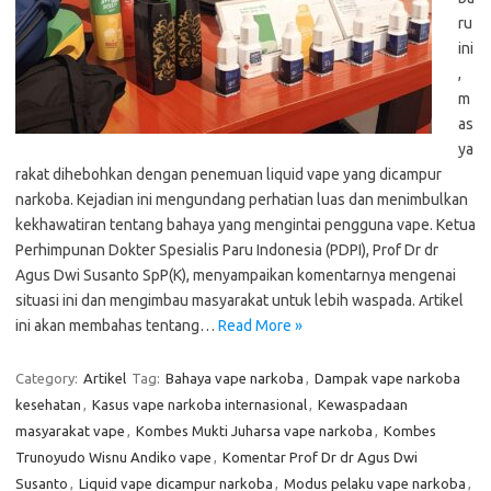
ru
ini
,
m
as
ya
rakat dihebohkan dengan penemuan liquid vape yang dicampur
narkoba. Kejadian ini mengundang perhatian luas dan menimbulkan
kekhawatiran tentang bahaya yang mengintai pengguna vape. Ketua
Perhimpunan Dokter Spesialis Paru Indonesia (PDPI), Prof Dr dr
Agus Dwi Susanto SpP(K), menyampaikan komentarnya mengenai
situasi ini dan mengimbau masyarakat untuk lebih waspada. Artikel
ini akan membahas tentang…
Read More »
Category:
Artikel
Tag:
Bahaya vape narkoba
,
Dampak vape narkoba
kesehatan
,
Kasus vape narkoba internasional
,
Kewaspadaan
masyarakat vape
,
Kombes Mukti Juharsa vape narkoba
,
Kombes
Trunoyudo Wisnu Andiko vape
,
Komentar Prof Dr dr Agus Dwi
Susanto
,
Liquid vape dicampur narkoba
,
Modus pelaku vape narkoba
,