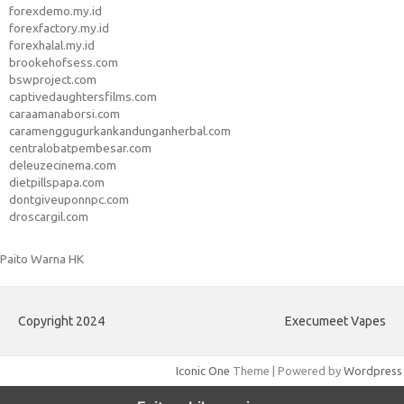
forexdemo.my.id
forexfactory.my.id
forexhalal.my.id
brookehofsess.com
bswproject.com
captivedaughtersfilms.com
caraamanaborsi.com
caramenggugurkankandunganherbal.com
centralobatpembesar.com
deleuzecinema.com
dietpillspapa.com
dontgiveuponnpc.com
droscargil.com
Paito Warna HK
Copyright 2024
Execumeet Vapes
Iconic One
Theme | Powered by
Wordpress