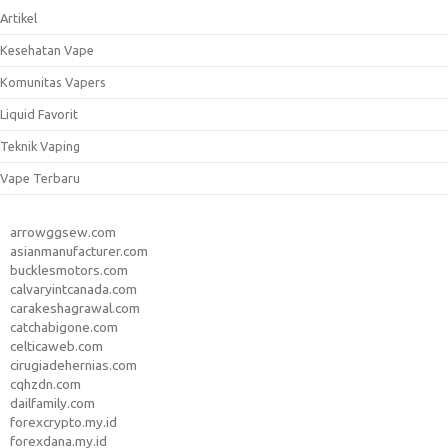
Artikel
Kesehatan Vape
Komunitas Vapers
Liquid Favorit
Teknik Vaping
Vape Terbaru
arrowggsew.com
asianmanufacturer.com
bucklesmotors.com
calvaryintcanada.com
carakeshagrawal.com
catchabigone.com
celticaweb.com
cirugiadehernias.com
cqhzdn.com
dailfamily.com
forexcrypto.my.id
forexdana.my.id