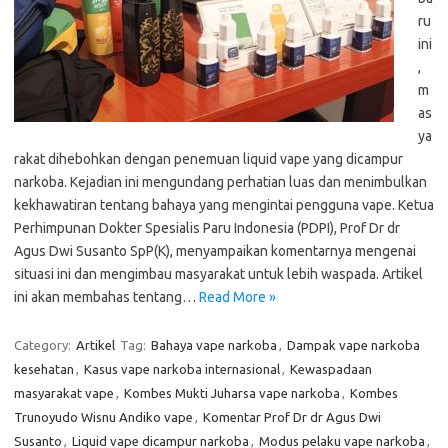
ru
ini
,
m
as
ya
rakat dihebohkan dengan penemuan liquid vape yang dicampur
narkoba. Kejadian ini mengundang perhatian luas dan menimbulkan
kekhawatiran tentang bahaya yang mengintai pengguna vape. Ketua
Perhimpunan Dokter Spesialis Paru Indonesia (PDPI), Prof Dr dr
Agus Dwi Susanto SpP(K), menyampaikan komentarnya mengenai
situasi ini dan mengimbau masyarakat untuk lebih waspada. Artikel
ini akan membahas tentang…
Read More »
Category:
Artikel
Tag:
Bahaya vape narkoba
,
Dampak vape narkoba
kesehatan
,
Kasus vape narkoba internasional
,
Kewaspadaan
masyarakat vape
,
Kombes Mukti Juharsa vape narkoba
,
Kombes
Trunoyudo Wisnu Andiko vape
,
Komentar Prof Dr dr Agus Dwi
Susanto
,
Liquid vape dicampur narkoba
,
Modus pelaku vape narkoba
,