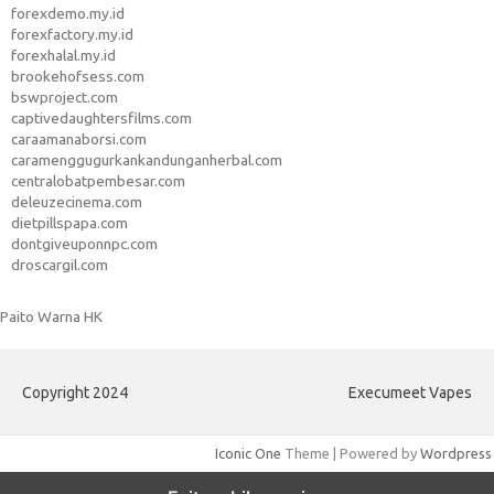
forexdemo.my.id
forexfactory.my.id
forexhalal.my.id
brookehofsess.com
bswproject.com
captivedaughtersfilms.com
caraamanaborsi.com
caramenggugurkankandunganherbal.com
centralobatpembesar.com
deleuzecinema.com
dietpillspapa.com
dontgiveuponnpc.com
droscargil.com
Paito Warna HK
Copyright 2024
Execumeet Vapes
Iconic One
Theme | Powered by
Wordpress