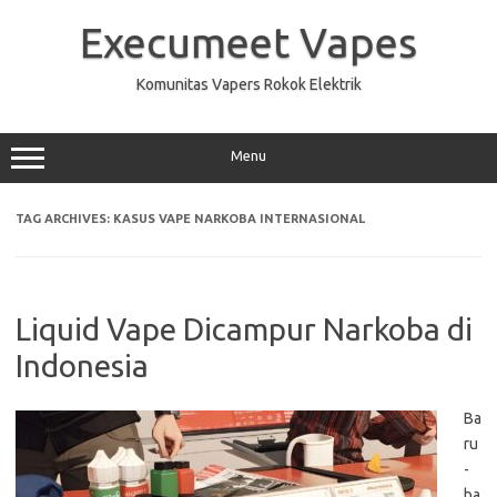
Skip
to
Execumeet Vapes
content
Komunitas Vapers Rokok Elektrik
Menu
TAG ARCHIVES:
KASUS VAPE NARKOBA INTERNASIONAL
Liquid Vape Dicampur Narkoba di
Indonesia
Ba
ru
-
ba