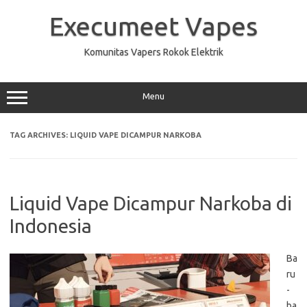
Skip
to
Execumeet Vapes
content
Komunitas Vapers Rokok Elektrik
Menu
TAG ARCHIVES:
LIQUID VAPE DICAMPUR NARKOBA
Liquid Vape Dicampur Narkoba di
Indonesia
Ba
ru
-
ba