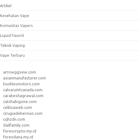
Artikel
Kesehatan Vape
Komunitas Vapers
Liquid Favorit
Teknik Vaping
Vape Terbaru
arrowggsew.com
asianmanufacturer.com
bucklesmotors.com
calvaryintcanada.com
carakeshagrawal.com
catchabigone.com
celticaweb.com
cirugiadehernias.com
cqhzdn.com
dailfamily.com
forexcrypto.my.id
forexdana.my.id