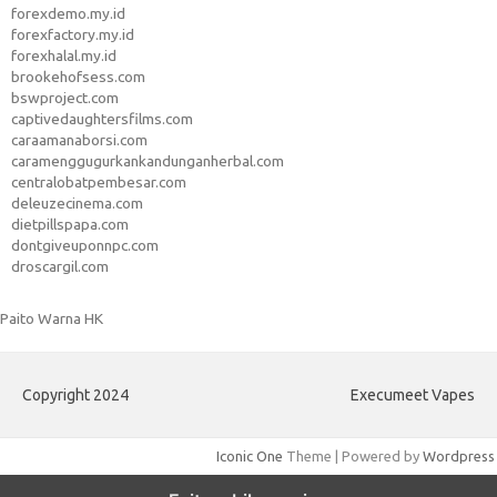
forexdemo.my.id
forexfactory.my.id
forexhalal.my.id
brookehofsess.com
bswproject.com
captivedaughtersfilms.com
caraamanaborsi.com
caramenggugurkankandunganherbal.com
centralobatpembesar.com
deleuzecinema.com
dietpillspapa.com
dontgiveuponnpc.com
droscargil.com
Paito Warna HK
Copyright 2024
Execumeet Vapes
Iconic One
Theme | Powered by
Wordpress