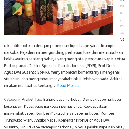
ru
ini
,
m
as
ya
rakat dihebohkan dengan penemuan liquid vape yang dicampur
narkoba. Kejadian ini mengundang perhatian luas dan menimbulkan
kekhawatiran tentang bahaya yang mengintai pengguna vape. Ketua
Perhimpunan Dokter Spesialis Paru Indonesia (PDPI), Prof Dr dr
Agus Dwi Susanto SpP(K), menyampaikan komentarnya mengenai
situasi ini dan mengimbau masyarakat untuk lebih waspada. Artikel
ini akan membahas tentang…
Read More »
Category:
Artikel
Tag:
Bahaya vape narkoba
,
Dampak vape narkoba
kesehatan
,
Kasus vape narkoba internasional
,
Kewaspadaan
masyarakat vape
,
Kombes Mukti Juharsa vape narkoba
,
Kombes
Trunoyudo Wisnu Andiko vape
,
Komentar Prof Dr dr Agus Dwi
Susanto
,
Liquid vape dicampur narkoba
,
Modus pelaku vape narkoba
,