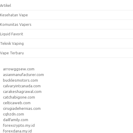
Artikel
Kesehatan Vape
Komunitas Vapers
Liquid Favorit
Teknik Vaping
Vape Terbaru
arrowggsew.com
asianmanufacturer.com
bucklesmotors.com
calvaryintcanada.com
carakeshagrawal.com
catchabigone.com
celticaweb.com
cirugiadehernias.com
cqhzdn.com
dailfamily.com
forexcrypto.my.id
forexdana.my.id