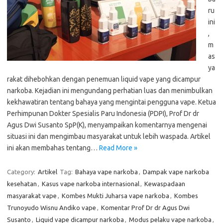
ru
ini
,
m
as
ya
rakat dihebohkan dengan penemuan liquid vape yang dicampur
narkoba. Kejadian ini mengundang perhatian luas dan menimbulkan
kekhawatiran tentang bahaya yang mengintai pengguna vape. Ketua
Perhimpunan Dokter Spesialis Paru Indonesia (PDPI), Prof Dr dr
Agus Dwi Susanto SpP(K), menyampaikan komentarnya mengenai
situasi ini dan mengimbau masyarakat untuk lebih waspada. Artikel
ini akan membahas tentang…
Read More »
Category:
Artikel
Tag:
Bahaya vape narkoba
,
Dampak vape narkoba
kesehatan
,
Kasus vape narkoba internasional
,
Kewaspadaan
masyarakat vape
,
Kombes Mukti Juharsa vape narkoba
,
Kombes
Trunoyudo Wisnu Andiko vape
,
Komentar Prof Dr dr Agus Dwi
Susanto
,
Liquid vape dicampur narkoba
,
Modus pelaku vape narkoba
,