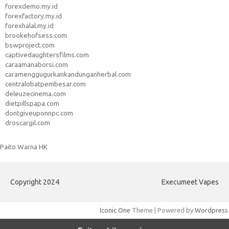
forexdemo.my.id
forexfactory.my.id
forexhalal.my.id
brookehofsess.com
bswproject.com
captivedaughtersfilms.com
caraamanaborsi.com
caramenggugurkankandunganherbal.com
centralobatpembesar.com
deleuzecinema.com
dietpillspapa.com
dontgiveuponnpc.com
droscargil.com
Paito Warna HK
Copyright 2024
Execumeet Vapes
Iconic One
Theme | Powered by
Wordpress