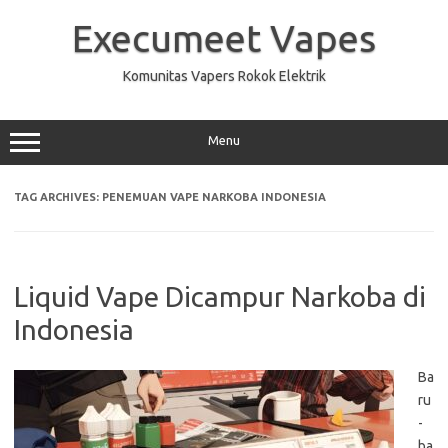
Skip
to
Execumeet Vapes
content
Komunitas Vapers Rokok Elektrik
Menu
TAG ARCHIVES:
PENEMUAN VAPE NARKOBA INDONESIA
Liquid Vape Dicampur Narkoba di
Indonesia
Ba
ru
-
ba