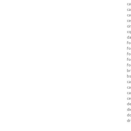
ca
c
ca
ce
ci
c
da
fo
fo
f
fo
fo
b
b
ca
c
c
c
d
di
d
dr