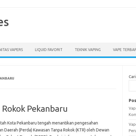
es
ITAS VAPERS
LIQUID FAVORIT
TEKNIK VAPING
VAPE TERBA
Cari
KANBARU
Pos
 Rokok Pekanbaru
Vapi
Kom
tah Kota Pekanbaru tengah menantikan pengesahan
Vap
an Daerah (Perda) Kawasan Tanpa Rokok (KTR) oleh Dewan
Per