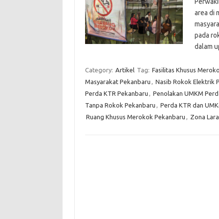
Perwaki
area di
masyarak
pada ro
dalam 
Category:
Artikel
Tag:
Fasilitas Khusus Merok
Masyarakat Pekanbaru
,
Nasib Rokok Elektrik
Perda KTR Pekanbaru
,
Penolakan UMKM Perd
Tanpa Rokok Pekanbaru
,
Perda KTR dan UMK
Ruang Khusus Merokok Pekanbaru
,
Zona Lar