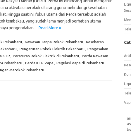
lan Rakyat Daerah (DPRD). Perda ini dirancang untuk mengatur
Liq
 mana aktivitas merokok dilarang guna melindungi kesehatan
Ses
at. Hingga saat ini, fokus utama dari Perda tersebut adalah
Men
kok tembakau, yang sudah lama menjadi perhatian utama
upaya pengendalian…
Read More »
Tek
ok Pekanbaru
,
Kawasan Tanpa Rokok Pekanbaru
,
Kesehatan
Ca
 Pekanbaru
,
Pengaturan Rokok Elektrik Pekanbaru
,
Pengesahan
Arti
a KTR
,
Peraturan Rokok Elektrik di Pekanbaru
,
Perda Kawasan
M Pekanbaru
,
Perda KTR Vape
,
Regulasi Vape di Pekanbaru
,
Kes
angan Merokok Pekanbaru
Kom
Liqu
Tek
Vap
a
as
b