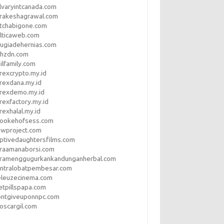
lvaryintcanada.com
arakeshagrawal.com
tchabigone.com
lticaweb.com
rugiadehernias.com
qhzdn.com
ilfamily.com
rexcrypto.my.id
rexdana.my.id
orexdemo.my.id
rexfactory.my.id
rexhalal.my.id
rookehofsess.com
swproject.com
ptivedaughtersfilms.com
araamanaborsi.com
aramenggugurkankandunganherbal.com
entralobatpembesar.com
eleuzecinema.com
etpillspapa.com
ontgiveuponnpc.com
oscargil.com