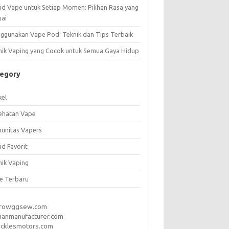
uid Vape untuk Setiap Momen: Pilihan Rasa yang
uai
ggunakan Vape Pod: Teknik dan Tips Terbaik
nik Vaping yang Cocok untuk Semua Gaya Hidup
tegory
kel
ehatan Vape
unitas Vapers
id Favorit
nik Vaping
e Terbaru
rrowggsew.com
ianmanufacturer.com
ucklesmotors.com