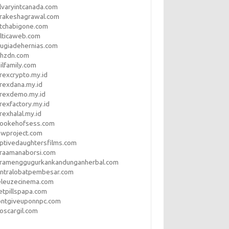
lvaryintcanada.com
arakeshagrawal.com
tchabigone.com
lticaweb.com
rugiadehernias.com
qhzdn.com
ilfamily.com
rexcrypto.my.id
rexdana.my.id
orexdemo.my.id
rexfactory.my.id
rexhalal.my.id
rookehofsess.com
swproject.com
ptivedaughtersfilms.com
araamanaborsi.com
aramenggugurkankandunganherbal.com
entralobatpembesar.com
eleuzecinema.com
etpillspapa.com
ontgiveuponnpc.com
oscargil.com