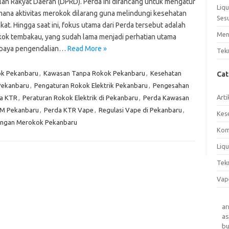
lan Rakyat Daerah (DPRD). Perda ini dirancang untuk mengatur
Liq
 mana aktivitas merokok dilarang guna melindungi kesehatan
Ses
at. Hingga saat ini, fokus utama dari Perda tersebut adalah
Men
kok tembakau, yang sudah lama menjadi perhatian utama
upaya pengendalian…
Read More »
Tek
ok Pekanbaru
,
Kawasan Tanpa Rokok Pekanbaru
,
Kesehatan
Ca
 Pekanbaru
,
Pengaturan Rokok Elektrik Pekanbaru
,
Pengesahan
Arti
a KTR
,
Peraturan Rokok Elektrik di Pekanbaru
,
Perda Kawasan
M Pekanbaru
,
Perda KTR Vape
,
Regulasi Vape di Pekanbaru
,
Kes
angan Merokok Pekanbaru
Kom
Liqu
Tek
Vap
a
as
b