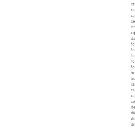
ca
c
ca
ce
ci
c
da
fo
fo
f
fo
fo
b
b
ca
c
c
c
d
di
d
dr