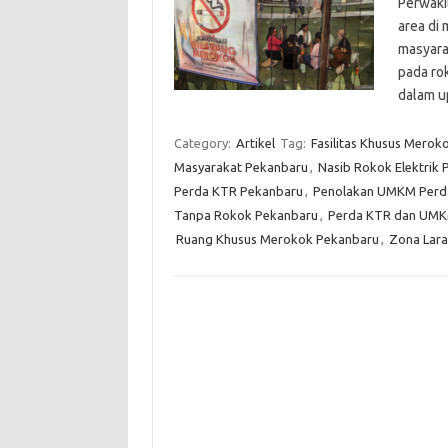
Perwaki
area di
masyarak
pada ro
dalam 
Category:
Artikel
Tag:
Fasilitas Khusus Merok
Masyarakat Pekanbaru
,
Nasib Rokok Elektrik
Perda KTR Pekanbaru
,
Penolakan UMKM Perd
Tanpa Rokok Pekanbaru
,
Perda KTR dan UMK
Ruang Khusus Merokok Pekanbaru
,
Zona Lar