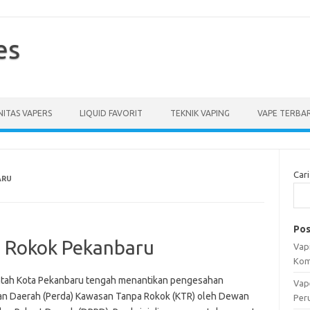
es
ITAS VAPERS
LIQUID FAVORIT
TEKNIK VAPING
VAPE TERBA
Cari
ARU
Pos
 Rokok Pekanbaru
Vapi
Kom
tah Kota Pekanbaru tengah menantikan pengesahan
Vap
an Daerah (Perda) Kawasan Tanpa Rokok (KTR) oleh Dewan
Per