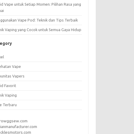
uid Vape untuk Setiap Momen: Pilihan Rasa yang
uai
ggunakan Vape Pod: Teknik dan Tips Terbaik
nik Vaping yang Cocok untuk Semua Gaya Hidup
tegory
kel
ehatan Vape
unitas Vapers
id Favorit
nik Vaping
e Terbaru
rrowggsew.com
ianmanufacturer.com
ucklesmotors.com