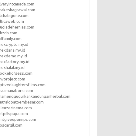
lvaryintcanada.com
arakeshagrawal.com
tchabigone.com
lticaweb.com
rugiadehernias.com
qhzdn.com
ilfamily.com
rexcrypto.my.id
rexdana.my.id
orexdemo.my.id
rexfactory.my.id
rexhalal.my.id
rookehofsess.com
swproject.com
ptivedaughtersfilms.com
araamanaborsi.com
aramenggugurkankandunganherbal.com
entralobatpembesar.com
eleuzecinema.com
etpillspapa.com
ontgiveuponnpc.com
oscargil.com