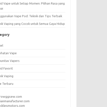
uid Vape untuk Setiap Momen: Pilihan Rasa yang
uai
ggunakan Vape Pod: Teknik dan Tips Terbaik
nik Vaping yang Cocok untuk Semua Gaya Hidup
tegory
kel
ehatan Vape
unitas Vapers
id Favorit
nik Vaping
e Terbaru
rrowggsew.com
ianmanufacturer.com
ucklesmotors.com