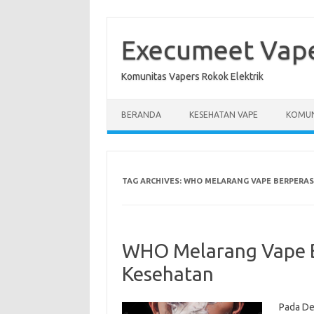
Skip
to
content
Execumeet Vap
Komunitas Vapers Rokok Elektrik
BERANDA
KESEHATAN VAPE
KOMUN
TAG ARCHIVES:
WHO MELARANG VAPE BERPERA
WHO Melarang Vape B
Kesehatan
Pada De