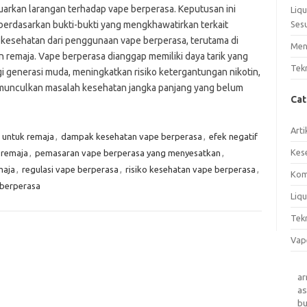
arkan larangan terhadap vape berperasa. Keputusan ini
Liq
 berdasarkan bukti-bukti yang mengkhawatirkan terkait
Ses
kesehatan dari penggunaan vape berperasa, terutama di
Men
n remaja. Vape berperasa dianggap memiliki daya tarik yang
Tek
gi generasi muda, meningkatkan risiko ketergantungan nikotin,
unculkan masalah kesehatan jangka panjang yang belum
Ca
Arti
 untuk remaja
,
dampak kesehatan vape berperasa
,
efek negatif
Kes
 remaja
,
pemasaran vape berperasa yang menyesatkan
,
maja
,
regulasi vape berperasa
,
risiko kesehatan vape berperasa
,
Kom
berperasa
Liqu
Tek
Vap
a
as
b