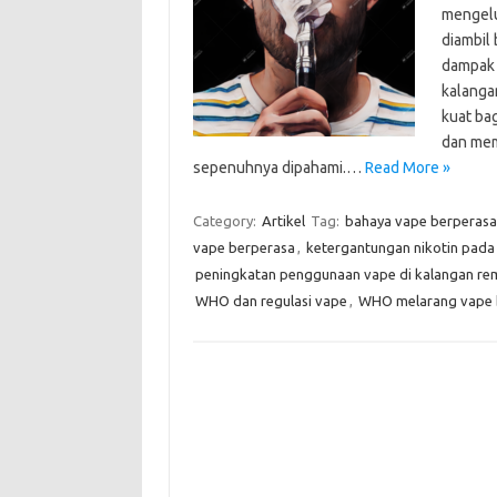
mengelu
diambil
dampak 
kalanga
kuat ba
dan mem
sepenuhnya dipahami.…
Read More »
Category:
Artikel
Tag:
bahaya vape berperasa
vape berperasa
,
ketergantungan nikotin pada
peningkatan penggunaan vape di kalangan re
WHO dan regulasi vape
,
WHO melarang vape 