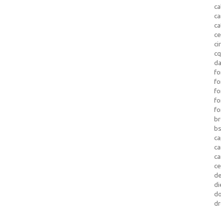
ca
c
ca
ce
ci
c
da
fo
fo
f
fo
fo
b
b
ca
c
c
c
d
di
d
dr