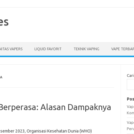
es
ITAS VAPERS
LIQUID FAVORIT
TEKNIK VAPING
VAPE TERBA
Cari
SA
Pos
erperasa: Alasan Dampaknya
Vapi
Kom
Vap
Per
sember 2023, Organisasi Kesehatan Dunia (WHO)