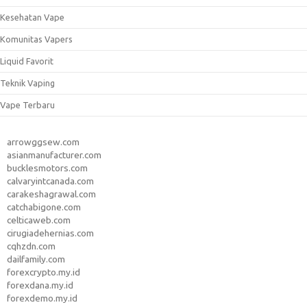
Kesehatan Vape
Komunitas Vapers
Liquid Favorit
Teknik Vaping
Vape Terbaru
arrowggsew.com
asianmanufacturer.com
bucklesmotors.com
calvaryintcanada.com
carakeshagrawal.com
catchabigone.com
celticaweb.com
cirugiadehernias.com
cqhzdn.com
dailfamily.com
forexcrypto.my.id
forexdana.my.id
forexdemo.my.id