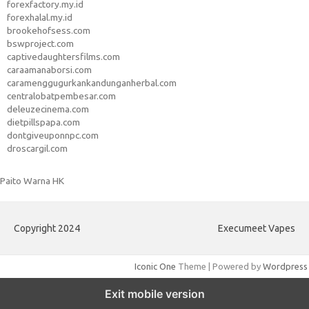
forexfactory.my.id
forexhalal.my.id
brookehofsess.com
bswproject.com
captivedaughtersfilms.com
caraamanaborsi.com
caramenggugurkankandunganherbal.com
centralobatpembesar.com
deleuzecinema.com
dietpillspapa.com
dontgiveuponnpc.com
droscargil.com
Paito Warna HK
Copyright 2024
Execumeet Vapes
Iconic One
Theme | Powered by
Wordpress
Exit mobile version