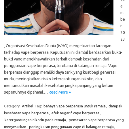
e
m
be
r
20
23
, Organisasi Kesehatan Dunia (WHO) mengeluarkan larangan
terhadap vape berperasa. Keputusan ini diambil berdasarkan bukti-
bukti yang mengkhawatirkan terkait dampak kesehatan dari
penggunaan vape berperasa, terutama di kalangan remaja. Vape
berperasa dianggap memiliki daya tarik yang kuat bagi generasi
muda, meningkatkan risiko ketergantungan nikotin, dan
memunculkan masalah kesehatan jangka panjang yang belum
sepenuhnya dipahami.…
Read More »
Category:
Artikel
Tag:
bahaya vape berperasa untuk remaja
,
dampak
kesehatan vape berperasa
,
efek negatif vape berperasa
,
ketergantungan nikotin pada remaja
,
pemasaran vape berperasa yang
menyesatkan
,
peningkatan penggunaan vape di kalangan remaja
,