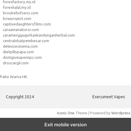
forexfactory.my.id
forexhalal.my.id
brookehofsess.com
bswproject.com
captivedaughtersfilms.com
caraamanaborsi.com
caramenggugurkankandunganherbal.com
centralobatpembesar.com
deleuzecinema.com
dietpillspapa.com
dontgiveuponnpc.com
droscargil.com
Paito Warna HK
Copyright 2024
Execumeet Vapes
Iconic One
Theme | Powered by
Wordpress
Exit mobile version