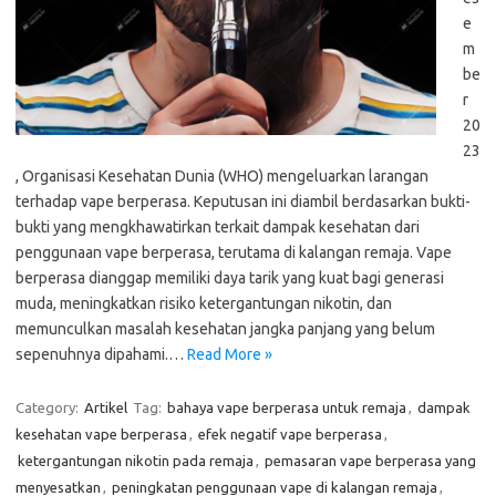
e
m
be
r
20
23
, Organisasi Kesehatan Dunia (WHO) mengeluarkan larangan
terhadap vape berperasa. Keputusan ini diambil berdasarkan bukti-
bukti yang mengkhawatirkan terkait dampak kesehatan dari
penggunaan vape berperasa, terutama di kalangan remaja. Vape
berperasa dianggap memiliki daya tarik yang kuat bagi generasi
muda, meningkatkan risiko ketergantungan nikotin, dan
memunculkan masalah kesehatan jangka panjang yang belum
sepenuhnya dipahami.…
Read More »
Category:
Artikel
Tag:
bahaya vape berperasa untuk remaja
,
dampak
kesehatan vape berperasa
,
efek negatif vape berperasa
,
ketergantungan nikotin pada remaja
,
pemasaran vape berperasa yang
menyesatkan
,
peningkatan penggunaan vape di kalangan remaja
,