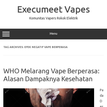
Skip
to
Execumeet Vapes
content
Komunitas Vapers Rokok Elektrik
Menu
TAG ARCHIVES:
EFEK NEGATIF VAPE BERPERASA
WHO Melarang Vape Berperasa:
Alasan Dampaknya Kesehatan
Pa
da
D
es