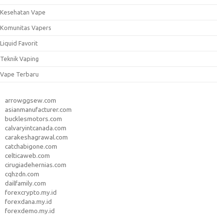
Kesehatan Vape
Komunitas Vapers
Liquid Favorit
Teknik Vaping
Vape Terbaru
arrowggsew.com
asianmanufacturer.com
bucklesmotors.com
calvaryintcanada.com
carakeshagrawal.com
catchabigone.com
celticaweb.com
cirugiadehernias.com
cqhzdn.com
dailfamily.com
forexcrypto.my.id
forexdana.my.id
forexdemo.my.id