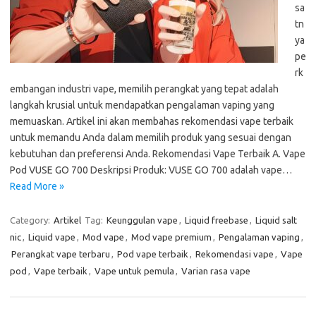
sa
tn
ya
pe
rk
embangan industri vape, memilih perangkat yang tepat adalah
langkah krusial untuk mendapatkan pengalaman vaping yang
memuaskan. Artikel ini akan membahas rekomendasi vape terbaik
untuk memandu Anda dalam memilih produk yang sesuai dengan
kebutuhan dan preferensi Anda. Rekomendasi Vape Terbaik A. Vape
Pod VUSE GO 700 Deskripsi Produk: VUSE GO 700 adalah vape…
Read More »
Category:
Artikel
Tag:
Keunggulan vape
,
Liquid freebase
,
Liquid salt
nic
,
Liquid vape
,
Mod vape
,
Mod vape premium
,
Pengalaman vaping
,
Perangkat vape terbaru
,
Pod vape terbaik
,
Rekomendasi vape
,
Vape
pod
,
Vape terbaik
,
Vape untuk pemula
,
Varian rasa vape