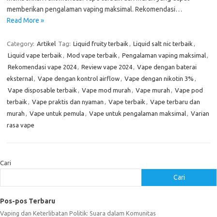
memberikan pengalaman vaping maksimal. Rekomendasi…
Read More »
Category:
Artikel
Tag:
Liquid fruity terbaik
,
Liquid salt nic terbaik
,
Liquid vape terbaik
,
Mod vape terbaik
,
Pengalaman vaping maksimal
,
Rekomendasi vape 2024
,
Review vape 2024
,
Vape dengan baterai
eksternal
,
Vape dengan kontrol airflow
,
Vape dengan nikotin 3%
,
Vape disposable terbaik
,
Vape mod murah
,
Vape murah
,
Vape pod
terbaik
,
Vape praktis dan nyaman
,
Vape terbaik
,
Vape terbaru dan
murah
,
Vape untuk pemula
,
Vape untuk pengalaman maksimal
,
Varian
rasa vape
Cari
Cari
Pos-pos Terbaru
Vaping dan Keterlibatan Politik: Suara dalam Komunitas