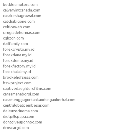
bucklesmotors.com
calvaryintcanada.com
carakeshagrawal.com
catchabigone.com
celticaweb.com
cirugiadehernias.com
cqhzdn.com
dailfamily.com
forexcrypto.my.id
forexdana.my.id
forexdemo.my.id
forexfactory.my.id
forexhalal.my.id
brookehofsess.com
bswproject.com
captivedaughtersfilms.com
caraamanaborsi.com
caramenggugurkankandunganherbal.com
centralobatpembesar.com
deleuzecinema.com
dietpillspapa.com
dontgiveuponnpc.com
droscargil.com