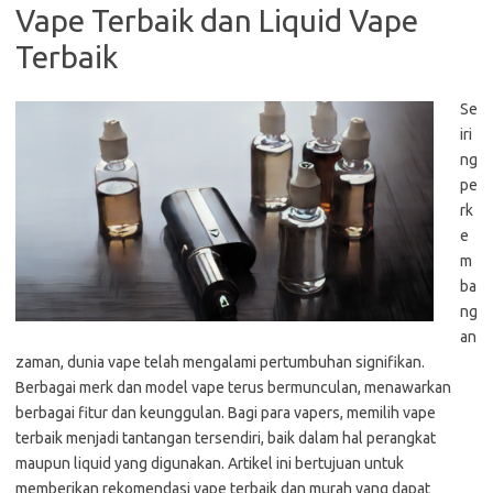
Vape Terbaik dan Liquid Vape
Terbaik
Se
iri
ng
pe
rk
e
m
ba
ng
an
zaman, dunia vape telah mengalami pertumbuhan signifikan.
Berbagai merk dan model vape terus bermunculan, menawarkan
berbagai fitur dan keunggulan. Bagi para vapers, memilih vape
terbaik menjadi tantangan tersendiri, baik dalam hal perangkat
maupun liquid yang digunakan. Artikel ini bertujuan untuk
memberikan rekomendasi vape terbaik dan murah yang dapat