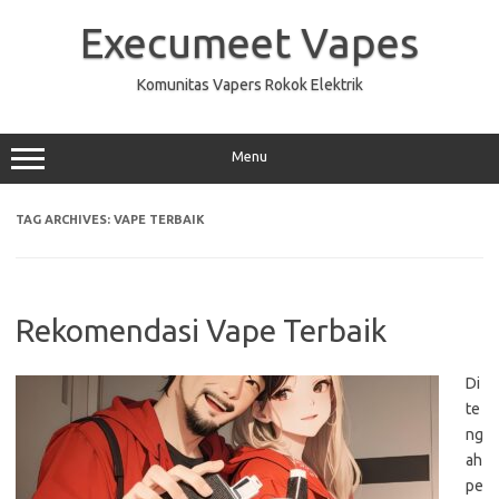
Skip
to
Execumeet Vapes
content
Komunitas Vapers Rokok Elektrik
Menu
TAG ARCHIVES:
VAPE TERBAIK
Rekomendasi Vape Terbaik
Di
te
ng
ah
pe