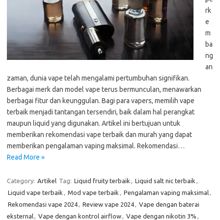
rk
e
m
ba
ng
an
zaman, dunia vape telah mengalami pertumbuhan signifikan.
Berbagai merk dan model vape terus bermunculan, menawarkan
berbagai fitur dan keunggulan. Bagi para vapers, memilih vape
terbaik menjadi tantangan tersendiri, baik dalam hal perangkat
maupun liquid yang digunakan. Artikel ini bertujuan untuk
memberikan rekomendasi vape terbaik dan murah yang dapat
memberikan pengalaman vaping maksimal. Rekomendasi…
Read More »
Category:
Artikel
Tag:
Liquid fruity terbaik
,
Liquid salt nic terbaik
,
Liquid vape terbaik
,
Mod vape terbaik
,
Pengalaman vaping maksimal
,
Rekomendasi vape 2024
,
Review vape 2024
,
Vape dengan baterai
eksternal
,
Vape dengan kontrol airflow
,
Vape dengan nikotin 3%
,