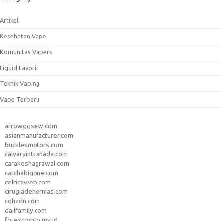
Artikel
Kesehatan Vape
Komunitas Vapers
Liquid Favorit
Teknik Vaping
Vape Terbaru
arrowggsew.com
asianmanufacturer.com
bucklesmotors.com
calvaryintcanada.com
carakeshagrawal.com
catchabigone.com
celticaweb.com
cirugiadehernias.com
cqhzdn.com
dailfamily.com
forexcrypto.my.id