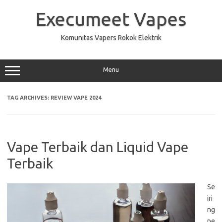
Skip
to
Execumeet Vapes
content
Komunitas Vapers Rokok Elektrik
Menu
TAG ARCHIVES:
REVIEW VAPE 2024
Vape Terbaik dan Liquid Vape
Terbaik
Se
iri
ng
pe