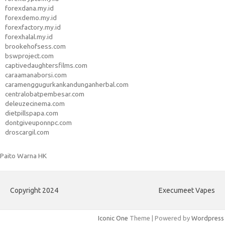
forexdana.my.id
forexdemo.my.id
forexfactory.my.id
forexhalal.my.id
brookehofsess.com
bswproject.com
captivedaughtersfilms.com
caraamanaborsi.com
caramenggugurkankandunganherbal.com
centralobatpembesar.com
deleuzecinema.com
dietpillspapa.com
dontgiveuponnpc.com
droscargil.com
Paito Warna HK
Copyright 2024
Execumeet Vapes
Iconic One
Theme | Powered by
Wordpress