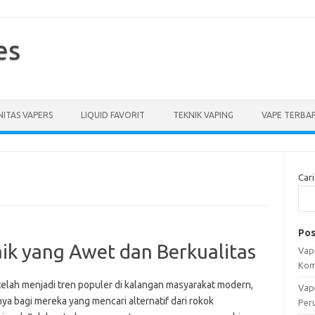
es
ITAS VAPERS
LIQUID FAVORIT
TEKNIK VAPING
VAPE TERBA
Cari
Pos
ik yang Awet dan Berkualitas
Vapi
Kom
telah menjadi tren populer di kalangan masyarakat modern,
Vap
ya bagi mereka yang mencari alternatif dari rokok
Per