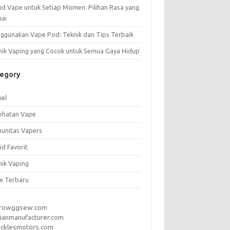
uid Vape untuk Setiap Momen: Pilihan Rasa yang
uai
ggunakan Vape Pod: Teknik dan Tips Terbaik
nik Vaping yang Cocok untuk Semua Gaya Hidup
tegory
kel
ehatan Vape
unitas Vapers
id Favorit
nik Vaping
e Terbaru
rrowggsew.com
ianmanufacturer.com
ucklesmotors.com