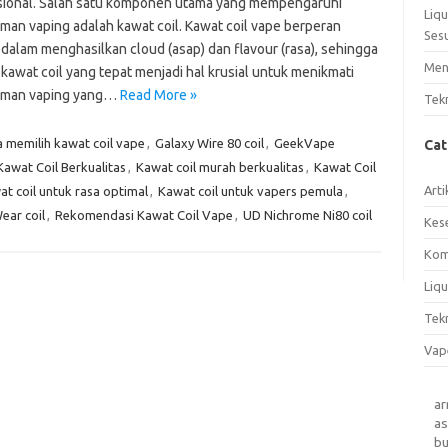
ional. Salah satu komponen utama yang mempengaruhi
Liq
man vaping adalah kawat coil. Kawat coil vape berperan
Ses
 dalam menghasilkan cloud (asap) dan flavour (rasa), sehingga
Men
kawat coil yang tepat menjadi hal krusial untuk menikmati
aman vaping yang…
Read More »
Tek
 memilih kawat coil vape
,
Galaxy Wire 80 coil
,
GeekVape
Ca
Kawat Coil Berkualitas
,
Kawat coil murah berkualitas
,
Kawat Coil
Arti
t coil untuk rasa optimal
,
Kawat coil untuk vapers pemula
,
ear coil
,
Rekomendasi Kawat Coil Vape
,
UD Nichrome Ni80 coil
Kes
Kom
Liqu
Tek
Vap
a
as
b