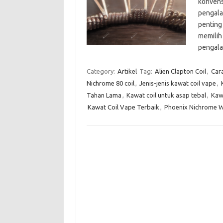
konvens
pengala
penting
memilih 
pengal
Category:
Artikel
Tag:
Alien Clapton Coil
,
Cara
Nichrome 80 coil
,
Jenis-jenis kawat coil vape
,
Tahan Lama
,
Kawat coil untuk asap tebal
,
Kawa
Kawat Coil Vape Terbaik
,
Phoenix Nichrome W