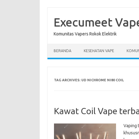
Skip
to
content
Execumeet Vap
Komunitas Vapers Rokok Elektrik
BERANDA
KESEHATAN VAPE
KOMUN
TAG ARCHIVES:
UD NICHROME NI80 COIL
Kawat Coil Vape terba
Vaping 
khususn