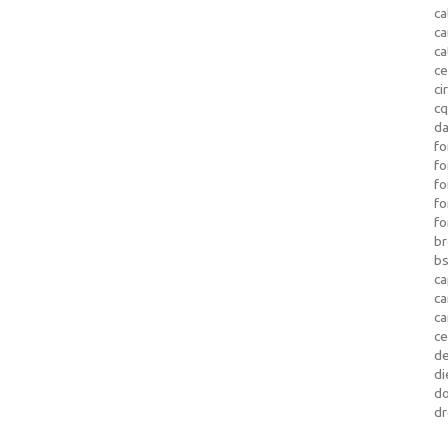
ca
c
ca
ce
ci
c
da
fo
fo
f
fo
fo
b
b
ca
c
c
c
d
di
d
dr