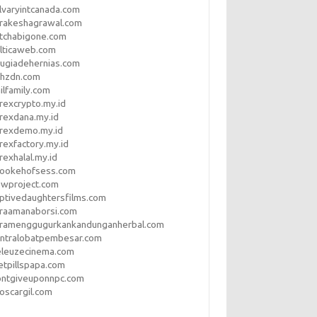
lvaryintcanada.com
arakeshagrawal.com
tchabigone.com
lticaweb.com
rugiadehernias.com
qhzdn.com
ilfamily.com
rexcrypto.my.id
rexdana.my.id
orexdemo.my.id
rexfactory.my.id
rexhalal.my.id
rookehofsess.com
swproject.com
ptivedaughtersfilms.com
araamanaborsi.com
aramenggugurkankandunganherbal.com
entralobatpembesar.com
eleuzecinema.com
etpillspapa.com
ontgiveuponnpc.com
oscargil.com