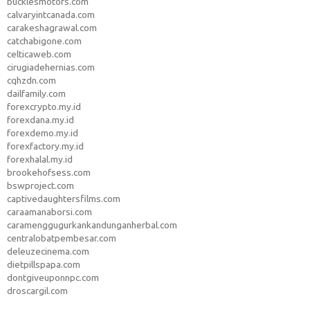
bucklesmotors.com
calvaryintcanada.com
carakeshagrawal.com
catchabigone.com
celticaweb.com
cirugiadehernias.com
cqhzdn.com
dailfamily.com
forexcrypto.my.id
forexdana.my.id
forexdemo.my.id
forexfactory.my.id
forexhalal.my.id
brookehofsess.com
bswproject.com
captivedaughtersfilms.com
caraamanaborsi.com
caramenggugurkankandunganherbal.com
centralobatpembesar.com
deleuzecinema.com
dietpillspapa.com
dontgiveuponnpc.com
droscargil.com