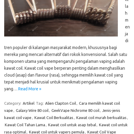
la
h
m
en
ja
di
tren populer di kalangan masyarakat modern, khususnya bagi
mereka yang mencari alternatif dari rokok konvensional. Salah satu
komponen utama yang mempengaruhi pengalaman vaping adalah
kawat coil. Kawat coil vape berperan penting dalam menghasilkan
cloud (asap) dan flavour (rasa), sehingga memilih kawat coil yang
tepat menjadi hal krusial untuk menikmati pengalaman vaping
yang…
Read More »
Category:
Artikel
Tag:
Alien Clapton Coil
,
Cara memilih kawat coil
vape
,
Galaxy Wire 80 coil
,
GeekVape Nichrome 80 coil
,
Jenis-jenis
kawat coil vape
,
Kawat Coil Berkualitas
,
Kawat coil murah berkualitas
,
Kawat Coil Tahan Lama
,
Kawat coil untuk asap tebal
,
Kawat coil untuk
rasa optimal
,
Kawat coil untuk vapers pemula
,
Kawat Coil Vape