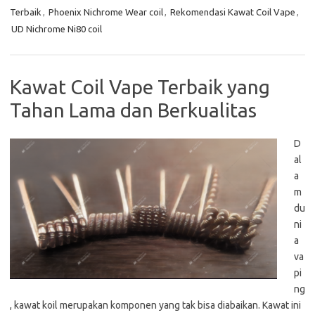
Terbaik
,
Phoenix Nichrome Wear coil
,
Rekomendasi Kawat Coil Vape
,
UD Nichrome Ni80 coil
Kawat Coil Vape Terbaik yang
Tahan Lama dan Berkualitas
D
al
a
m
du
ni
a
va
pi
ng
, kawat koil merupakan komponen yang tak bisa diabaikan. Kawat ini