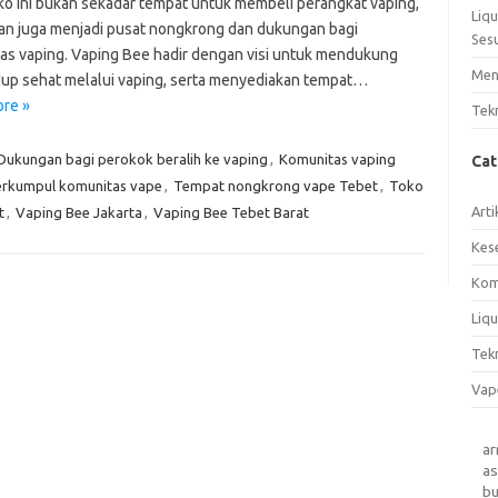
ko ini bukan sekadar tempat untuk membeli perangkat vaping,
Liq
an juga menjadi pusat nongkrong dan dukungan bagi
Ses
as vaping. Vaping Bee hadir dengan visi untuk mendukung
Men
dup sehat melalui vaping, serta menyediakan tempat…
re »
Tek
Dukungan bagi perokok beralih ke vaping
,
Komunitas vaping
Ca
rkumpul komunitas vape
,
Tempat nongkrong vape Tebet
,
Toko
Arti
t
,
Vaping Bee Jakarta
,
Vaping Bee Tebet Barat
Kes
Kom
Liqu
Tek
Vap
a
as
b