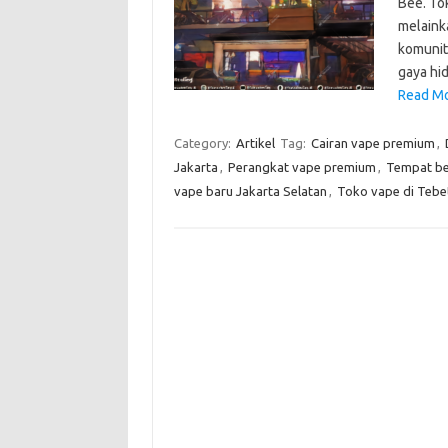
Bee. To
melaink
komunit
gaya hi
Read Mo
Category:
Artikel
Tag:
Cairan vape premium
,
Jakarta
,
Perangkat vape premium
,
Tempat be
vape baru Jakarta Selatan
,
Toko vape di Tebe