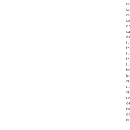
ca
c
ca
ce
ci
c
da
fo
fo
f
fo
fo
b
b
ca
c
c
c
d
di
d
dr