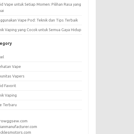
uid Vape untuk Setiap Momen: Pilihan Rasa yang
uai
ggunakan Vape Pod: Teknik dan Tips Terbaik
nik Vaping yang Cocok untuk Semua Gaya Hidup
tegory
kel
ehatan Vape
unitas Vapers
id Favorit
nik Vaping
e Terbaru
rrowggsew.com
ianmanufacturer.com
ucklesmotors.com