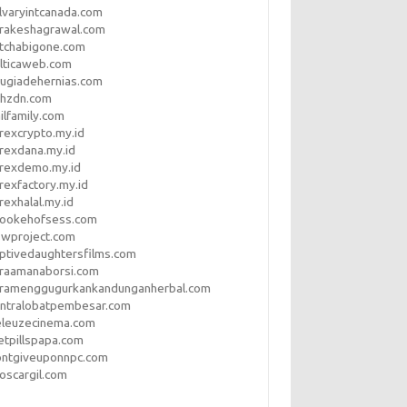
lvaryintcanada.com
arakeshagrawal.com
tchabigone.com
lticaweb.com
rugiadehernias.com
qhzdn.com
ilfamily.com
rexcrypto.my.id
rexdana.my.id
orexdemo.my.id
rexfactory.my.id
rexhalal.my.id
rookehofsess.com
swproject.com
ptivedaughtersfilms.com
araamanaborsi.com
aramenggugurkankandunganherbal.com
entralobatpembesar.com
eleuzecinema.com
etpillspapa.com
ontgiveuponnpc.com
oscargil.com