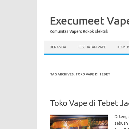
Skip
to
content
Execumeet Vap
Komunitas Vapers Rokok Elektrik
BERANDA
KESEHATAN VAPE
KOMUN
TAG ARCHIVES:
TOKO VAPE DI TEBET
Toko Vape di Tebet J
Di teng
sebuah 