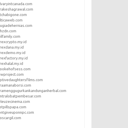
lvaryintcanada.com
arakeshagrawal.com
tchabigone.com
lticaweb.com
rugiadehernias.com
qhzdn.com
ilfamily.com
rexcrypto.my.id
rexdana.my.id
orexdemo.my.id
rexfactory.my.id
rexhalal.my.id
rookehofsess.com
swproject.com
ptivedaughtersfilms.com
araamanaborsi.com
aramenggugurkankandunganherbal.com
entralobatpembesar.com
eleuzecinema.com
etpillspapa.com
ontgiveuponnpc.com
oscargil.com