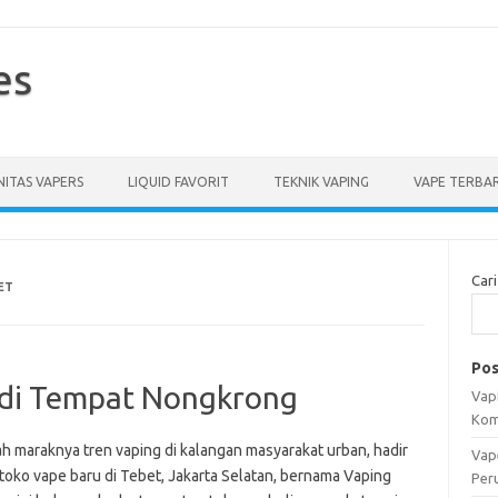
es
ITAS VAPERS
LIQUID FAVORIT
TEKNIK VAPING
VAPE TERBA
Cari
ET
Pos
adi Tempat Nongkrong
Vapi
Kom
ah maraknya tren vaping di kalangan masyarakat urban, hadir
Vap
toko vape baru di Tebet, Jakarta Selatan, bernama Vaping
Per