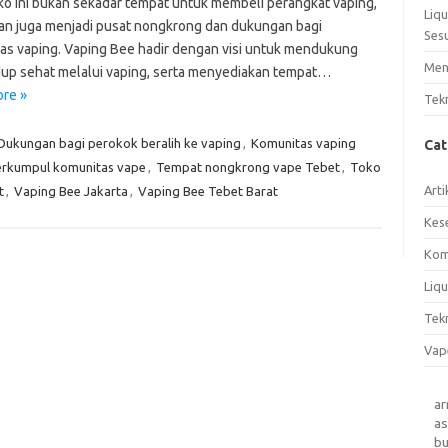
ko ini bukan sekadar tempat untuk membeli perangkat vaping,
Liq
an juga menjadi pusat nongkrong dan dukungan bagi
Ses
as vaping. Vaping Bee hadir dengan visi untuk mendukung
Men
dup sehat melalui vaping, serta menyediakan tempat…
re »
Tek
Dukungan bagi perokok beralih ke vaping
,
Komunitas vaping
Ca
rkumpul komunitas vape
,
Tempat nongkrong vape Tebet
,
Toko
Arti
t
,
Vaping Bee Jakarta
,
Vaping Bee Tebet Barat
Kes
Kom
Liqu
Tek
Vap
a
as
b