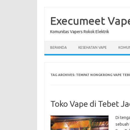
Skip
to
content
Execumeet Vap
Komunitas Vapers Rokok Elektrik
BERANDA
KESEHATAN VAPE
KOMUN
TAG ARCHIVES:
TEMPAT NONGKRONG VAPE TEB
Toko Vape di Tebet J
Di teng
sebuah 