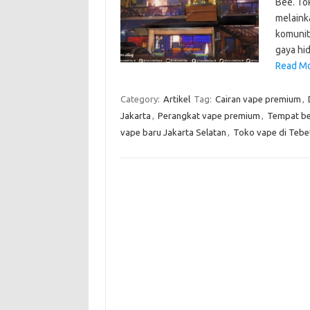
Bee. To
melaink
komunit
gaya hi
Read Mo
Category:
Artikel
Tag:
Cairan vape premium
,
Jakarta
,
Perangkat vape premium
,
Tempat be
vape baru Jakarta Selatan
,
Toko vape di Tebe