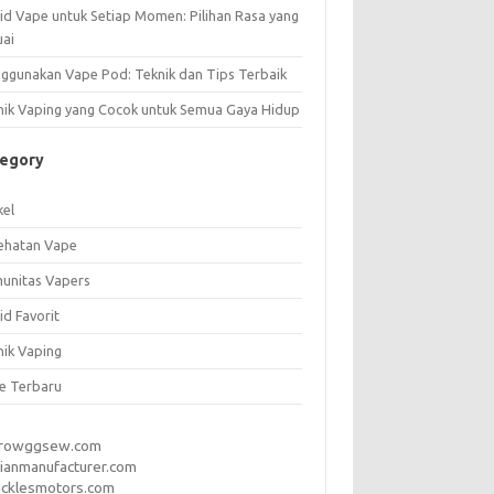
uid Vape untuk Setiap Momen: Pilihan Rasa yang
uai
ggunakan Vape Pod: Teknik dan Tips Terbaik
nik Vaping yang Cocok untuk Semua Gaya Hidup
tegory
kel
ehatan Vape
unitas Vapers
id Favorit
nik Vaping
e Terbaru
rrowggsew.com
ianmanufacturer.com
ucklesmotors.com