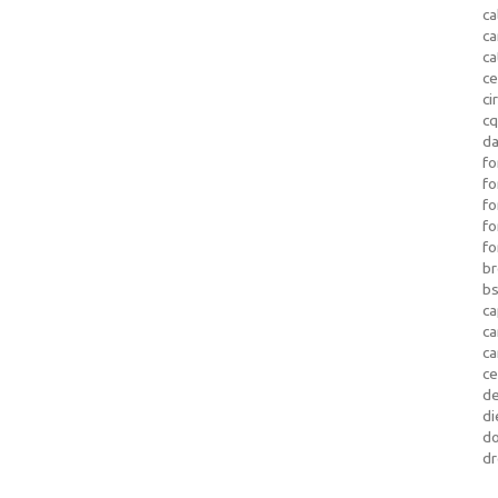
ca
c
ca
ce
ci
c
da
fo
fo
f
fo
fo
b
b
ca
c
c
c
d
di
d
dr