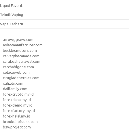
Liquid Favorit
Teknik Vaping
Vape Terbaru
arrowggsew.com
asianmanufacturer.com
bucklesmotors.com
calvaryintcanada.com
carakeshagrawal.com
catchabigone.com
celticaweb.com
cirugiadehernias.com
cqhzdn.com
dailfamily.com
forexcrypto.my.id
forexdana.my.id
forexdemo.my.id
forexfactory.my.id
forexhalal.my.id
brookehofsess.com
bswproject.com