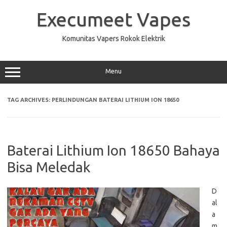
Skip
to
Execumeet Vapes
content
Komunitas Vapers Rokok Elektrik
Menu
TAG ARCHIVES:
PERLINDUNGAN BATERAI LITHIUM ION 18650
Baterai Lithium Ion 18650 Bahaya
Bisa Meledak
D
al
a
m