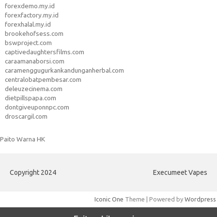
forexdemo.my.id
forexfactory.my.id
forexhalal.my.id
brookehofsess.com
bswproject.com
captivedaughtersfilms.com
caraamanaborsi.com
caramenggugurkankandunganherbal.com
centralobatpembesar.com
deleuzecinema.com
dietpillspapa.com
dontgiveuponnpc.com
droscargil.com
Paito Warna HK
Copyright 2024
Execumeet Vapes
Iconic One
Theme | Powered by
Wordpress