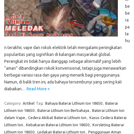
be
be
ra
pa
ta
hu
n terakhir, vape dan rokok elektrik telah mengalami peningkatan
popularitas yang signifikan di kalangan masyarakat global.
Perangkat ini tidak hanya dianggap sebagai alternatif yang lebih
“aman” dibandingkan rokok konvensional, tetapi juga menawarkan
berbagai variasi rasa dan gaya yang menarik bagi penggunanya.
Namun, di balik tren ini, ada bahaya tersembunyi yang sering kali
diabaikan…
Read More »
Category:
Artikel
Tag:
Bahaya Baterai Lithium Ion 18650
,
Baterai
Lithium Ion 18650
,
Baterai Lithium Ion Berbahaya
,
Baterai Lithium Ion
dalam Vape
,
Cedera Akibat Baterai Lithium Ion
,
Kasus Cedera Baterai
Lithium Ion
,
Kebakaran Baterai Lithium Ion 18650
,
Korsleting Baterai
Lithium Ion 18650
,
Ledakan Baterai Lithium Ion
,
Penggunaan Aman