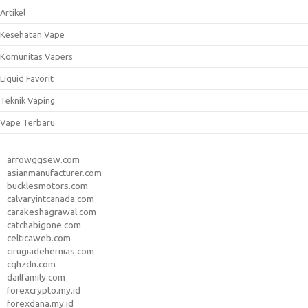
Artikel
Kesehatan Vape
Komunitas Vapers
Liquid Favorit
Teknik Vaping
Vape Terbaru
arrowggsew.com
asianmanufacturer.com
bucklesmotors.com
calvaryintcanada.com
carakeshagrawal.com
catchabigone.com
celticaweb.com
cirugiadehernias.com
cqhzdn.com
dailfamily.com
forexcrypto.my.id
forexdana.my.id