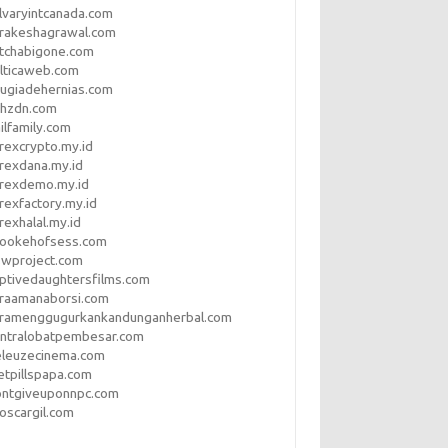
lvaryintcanada.com
arakeshagrawal.com
tchabigone.com
lticaweb.com
rugiadehernias.com
qhzdn.com
ilfamily.com
rexcrypto.my.id
rexdana.my.id
orexdemo.my.id
rexfactory.my.id
rexhalal.my.id
rookehofsess.com
swproject.com
ptivedaughtersfilms.com
araamanaborsi.com
aramenggugurkankandunganherbal.com
entralobatpembesar.com
eleuzecinema.com
etpillspapa.com
ontgiveuponnpc.com
oscargil.com