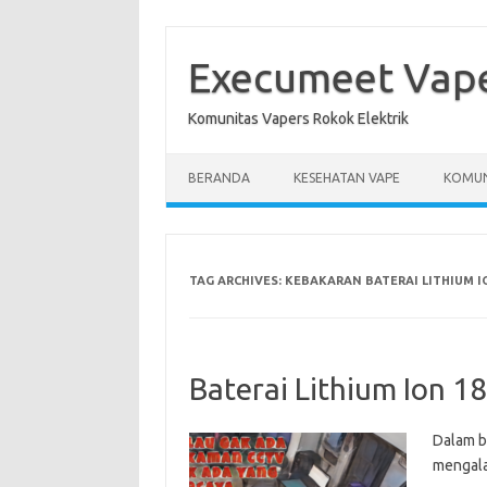
Skip
to
content
Execumeet Vap
Komunitas Vapers Rokok Elektrik
BERANDA
KESEHATAN VAPE
KOMUN
TAG ARCHIVES:
KEBAKARAN BATERAI LITHIUM IO
Baterai Lithium Ion 
Dalam be
mengala