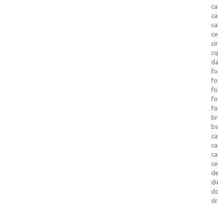
ca
c
ca
ce
ci
c
da
fo
fo
f
fo
fo
b
b
ca
c
c
c
d
di
d
dr