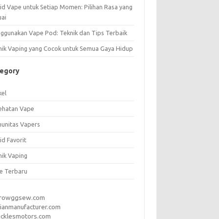
uid Vape untuk Setiap Momen: Pilihan Rasa yang
uai
ggunakan Vape Pod: Teknik dan Tips Terbaik
nik Vaping yang Cocok untuk Semua Gaya Hidup
tegory
kel
ehatan Vape
unitas Vapers
id Favorit
nik Vaping
e Terbaru
rrowggsew.com
ianmanufacturer.com
ucklesmotors.com