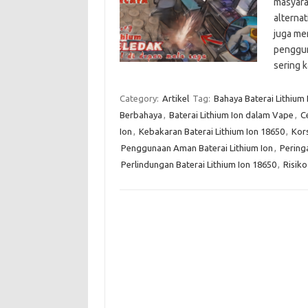
masyarak
alternat
juga me
penggun
sering 
Category:
Artikel
Tag:
Bahaya Baterai Lithium
Berbahaya
,
Baterai Lithium Ion dalam Vape
,
C
Ion
,
Kebakaran Baterai Lithium Ion 18650
,
Kors
Penggunaan Aman Baterai Lithium Ion
,
Pering
Perlindungan Baterai Lithium Ion 18650
,
Risiko