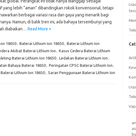
at global. Perangkat ini tidak hanya dianggap sebagai
Liq
if yang lebih “aman” dibandingkan rokok konvensional, tetapi
Ses
nawarkan berbagai variasi rasa dan gaya yang menarik bagi
Men
anya. Namun, di balik tren ini, ada bahaya tersembunyi yang
kali diabaikan…
Read More »
Tek
 Ion 18650
,
Baterai Lithium Ion 18650
,
Baterai Lithium Ion
Ca
edera Akibat Baterai Lithium Ion
,
Kasus Cedera Baterai Lithium
Arti
leting Baterai Lithium Ion 18650
,
Ledakan Baterai Lithium Ion
,
atan Bahaya Baterai 18650
,
Peringatan CPSC Baterai Lithium Ion
,
Kes
 Baterai Lithium Ion 18650
,
Saran Penggunaan Baterai Lithium Ion
Kom
Liqu
Tek
Vap
a
as
b