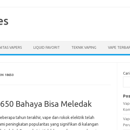
es
ITAS VAPERS
LIQUID FAVORIT
TEKNIK VAPING
VAPE TERBA
Cari
N 18650
Pos
18650 Bahaya Bisa Meledak
Vapi
Kom
berapa tahun terakhir, vape dan rokok elektrik telah
Vap
mi peningkatan popularitas yang signifikan di kalangan
Per