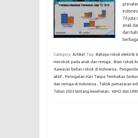
prevale
Indonesi
70 juta
anak da
dari ba
berbaga
Category:
Artikel
Tag:
Bahaya rokok elektrik 
merokok pada anak dan remaja
,
Iklan rokok 
Kawasan bebas rokok di Indonesia
,
Pengendal
aktif
,
Peringatan Hari Tanpa Tembakau Sedun
dan remaja di Indonesia
,
Taktik pemasaran ind
Tahun 2023 tentang kesehatan
,
WHO dan UNIC