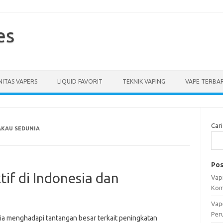
es
ITAS VAPERS
LIQUID FAVORIT
TEKNIK VAPING
VAPE TERBA
Cari
AKAU SEDUNIA
Pos
tif di Indonesia dan
Vapi
Kom
Vap
Per
ia menghadapi tantangan besar terkait peningkatan