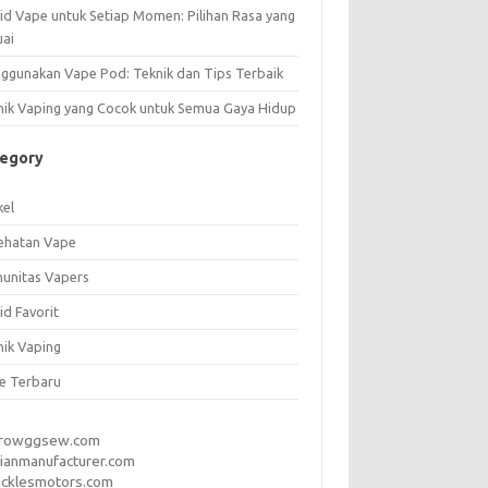
uid Vape untuk Setiap Momen: Pilihan Rasa yang
uai
ggunakan Vape Pod: Teknik dan Tips Terbaik
nik Vaping yang Cocok untuk Semua Gaya Hidup
tegory
kel
ehatan Vape
unitas Vapers
id Favorit
nik Vaping
e Terbaru
rrowggsew.com
ianmanufacturer.com
ucklesmotors.com