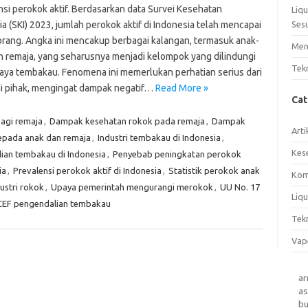
nsi perokok aktif. Berdasarkan data Survei Kesehatan
Liq
a (SKI) 2023, jumlah perokok aktif di Indonesia telah mencapai
Ses
 orang. Angka ini mencakup berbagai kalangan, termasuk anak-
Men
n remaja, yang seharusnya menjadi kelompok yang dilindungi
Tek
haya tembakau. Fenomena ini memerlukan perhatian serius dari
i pihak, mengingat dampak negatif…
Read More »
Ca
bagi remaja
,
Dampak kesehatan rokok pada remaja
,
Dampak
Arti
kepada anak dan remaja
,
Industri tembakau di Indonesia
,
Kes
ian tembakau di Indonesia
,
Penyebab peningkatan perokok
ia
,
Prevalensi perokok aktif di Indonesia
,
Statistik perokok anak
Kom
ustri rokok
,
Upaya pemerintah mengurangi merokok
,
UU No. 17
Liqu
EF pengendalian tembakau
Tek
Vap
a
as
b