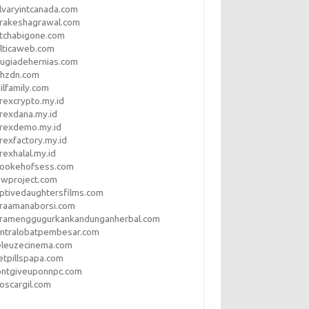
lvaryintcanada.com
arakeshagrawal.com
tchabigone.com
lticaweb.com
rugiadehernias.com
qhzdn.com
ilfamily.com
rexcrypto.my.id
rexdana.my.id
orexdemo.my.id
rexfactory.my.id
rexhalal.my.id
rookehofsess.com
swproject.com
ptivedaughtersfilms.com
araamanaborsi.com
aramenggugurkankandunganherbal.com
entralobatpembesar.com
eleuzecinema.com
etpillspapa.com
ontgiveuponnpc.com
oscargil.com