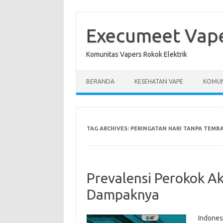
Skip
to
content
Execumeet Vap
Komunitas Vapers Rokok Elektrik
BERANDA
KESEHATAN VAPE
KOMUN
TAG ARCHIVES:
PERINGATAN HARI TANPA TEMB
Prevalensi Perokok Ak
Dampaknya
Indones