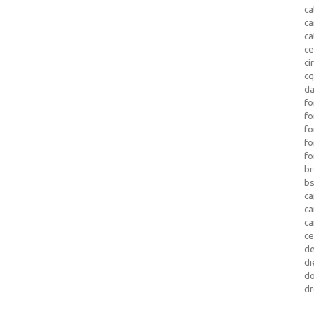
ca
c
ca
ce
ci
c
da
fo
fo
f
fo
fo
b
b
ca
c
c
c
d
di
d
dr