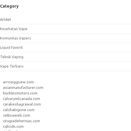
Category
Artikel
Kesehatan Vape
Komunitas Vapers
Liquid Favorit
Teknik Vaping
Vape Terbaru
arrowggsew.com
asianmanufacturer.com
bucklesmotors.com
calvaryintcanada.com
carakeshagrawal.com
catchabigone.com
celticaweb.com
cirugiadehernias.com
cqhzdn.com