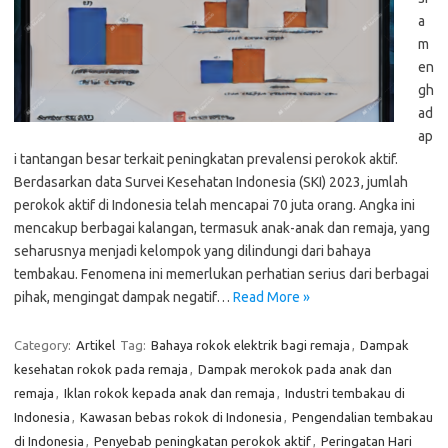
a
m
en
gh
ad
ap
i tantangan besar terkait peningkatan prevalensi perokok aktif.
Berdasarkan data Survei Kesehatan Indonesia (SKI) 2023, jumlah
perokok aktif di Indonesia telah mencapai 70 juta orang. Angka ini
mencakup berbagai kalangan, termasuk anak-anak dan remaja, yang
seharusnya menjadi kelompok yang dilindungi dari bahaya
tembakau. Fenomena ini memerlukan perhatian serius dari berbagai
pihak, mengingat dampak negatif…
Read More »
Category:
Artikel
Tag:
Bahaya rokok elektrik bagi remaja
,
Dampak
kesehatan rokok pada remaja
,
Dampak merokok pada anak dan
remaja
,
Iklan rokok kepada anak dan remaja
,
Industri tembakau di
Indonesia
,
Kawasan bebas rokok di Indonesia
,
Pengendalian tembakau
di Indonesia
,
Penyebab peningkatan perokok aktif
,
Peringatan Hari