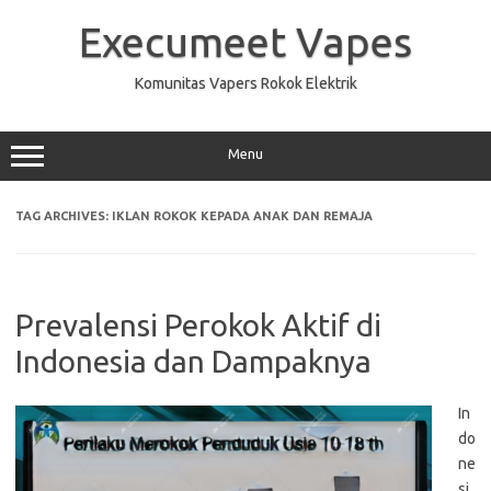
Skip
to
Execumeet Vapes
content
Komunitas Vapers Rokok Elektrik
Menu
TAG ARCHIVES:
IKLAN ROKOK KEPADA ANAK DAN REMAJA
Prevalensi Perokok Aktif di
Indonesia dan Dampaknya
In
do
ne
si