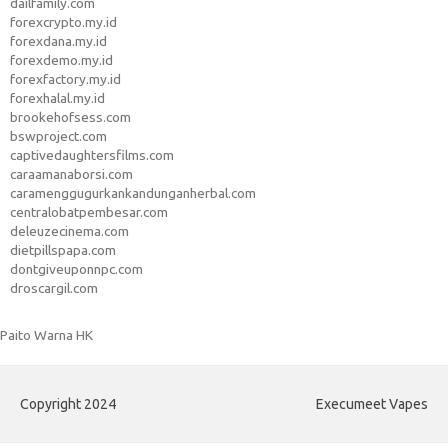
dailfamily.com
forexcrypto.my.id
forexdana.my.id
forexdemo.my.id
forexfactory.my.id
forexhalal.my.id
brookehofsess.com
bswproject.com
captivedaughtersfilms.com
caraamanaborsi.com
caramenggugurkankandunganherbal.com
centralobatpembesar.com
deleuzecinema.com
dietpillspapa.com
dontgiveuponnpc.com
droscargil.com
Paito Warna HK
Copyright 2024
Execumeet Vapes