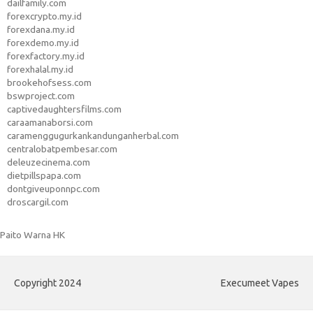
dailfamily.com
forexcrypto.my.id
forexdana.my.id
forexdemo.my.id
forexfactory.my.id
forexhalal.my.id
brookehofsess.com
bswproject.com
captivedaughtersfilms.com
caraamanaborsi.com
caramenggugurkankandunganherbal.com
centralobatpembesar.com
deleuzecinema.com
dietpillspapa.com
dontgiveuponnpc.com
droscargil.com
Paito Warna HK
Copyright 2024
Execumeet Vapes