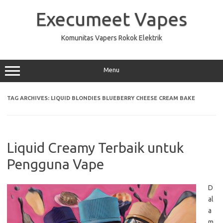
Skip
to
Execumeet Vapes
content
Komunitas Vapers Rokok Elektrik
Menu
TAG ARCHIVES:
LIQUID BLONDIES BLUEBERRY CHEESE CREAM BAKE
Liquid Creamy Terbaik untuk
Pengguna Vape
D
al
a
m