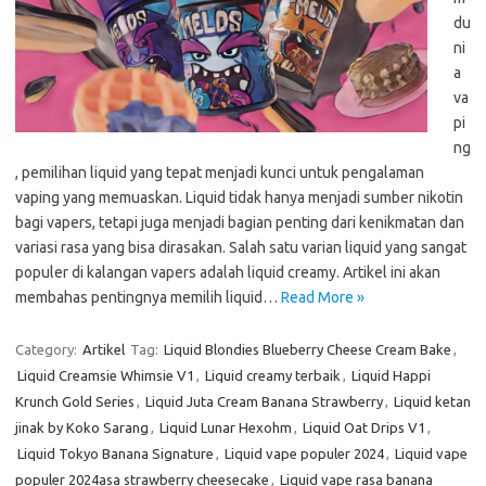
du
ni
a
va
pi
ng
, pemilihan liquid yang tepat menjadi kunci untuk pengalaman
vaping yang memuaskan. Liquid tidak hanya menjadi sumber nikotin
bagi vapers, tetapi juga menjadi bagian penting dari kenikmatan dan
variasi rasa yang bisa dirasakan. Salah satu varian liquid yang sangat
populer di kalangan vapers adalah liquid creamy. Artikel ini akan
membahas pentingnya memilih liquid…
Read More »
Category:
Artikel
Tag:
Liquid Blondies Blueberry Cheese Cream Bake
,
Liquid Creamsie Whimsie V1
,
Liquid creamy terbaik
,
Liquid Happi
Krunch Gold Series
,
Liquid Juta Cream Banana Strawberry
,
Liquid ketan
jinak by Koko Sarang
,
Liquid Lunar Hexohm
,
Liquid Oat Drips V1
,
Liquid Tokyo Banana Signature
,
Liquid vape populer 2024
,
Liquid vape
populer 2024asa strawberry cheesecake
,
Liquid vape rasa banana