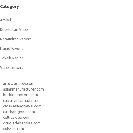
Category
Artikel
Kesehatan Vape
Komunitas Vapers
Liquid Favorit
Teknik Vaping
Vape Terbaru
arrowggsew.com
asianmanufacturer.com
bucklesmotors.com
calvaryintcanada.com
carakeshagrawal.com
catchabigone.com
celticaweb.com
cirugiadehernias.com
cqhzdn.com