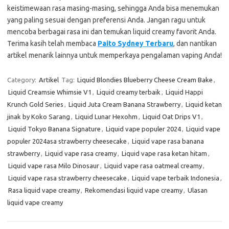
keistimewaan rasa masing-masing, sehingga Anda bisa menemukan
yang paling sesuai dengan preferensi Anda. Jangan ragu untuk
mencoba berbagai rasa ini dan temukan liquid creamy favorit Anda.
Terima kasih telah membaca
Paito Sydney Terbaru
, dan nantikan
artikel menarik lainnya untuk memperkaya pengalaman vaping Anda!
Category:
Artikel
Tag:
Liquid Blondies Blueberry Cheese Cream Bake
,
Liquid Creamsie Whimsie V1
,
Liquid creamy terbaik
,
Liquid Happi
Krunch Gold Series
,
Liquid Juta Cream Banana Strawberry
,
Liquid ketan
jinak by Koko Sarang
,
Liquid Lunar Hexohm
,
Liquid Oat Drips V1
,
Liquid Tokyo Banana Signature
,
Liquid vape populer 2024
,
Liquid vape
populer 2024asa strawberry cheesecake
,
Liquid vape rasa banana
strawberry
,
Liquid vape rasa creamy
,
Liquid vape rasa ketan hitam
,
Liquid vape rasa Milo Dinosaur
,
Liquid vape rasa oatmeal creamy
,
Liquid vape rasa strawberry cheesecake
,
Liquid vape terbaik Indonesia
,
Rasa liquid vape creamy
,
Rekomendasi liquid vape creamy
,
Ulasan
liquid vape creamy