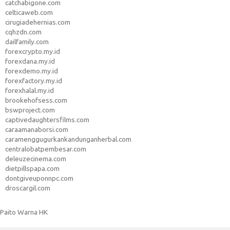
catchabigone.com
celticaweb.com
cirugiadehernias.com
cqhzdn.com
dailfamily.com
forexcrypto.my.id
forexdana.my.id
forexdemo.my.id
forexfactory.my.id
forexhalal.my.id
brookehofsess.com
bswproject.com
captivedaughtersfilms.com
caraamanaborsi.com
caramenggugurkankandunganherbal.com
centralobatpembesar.com
deleuzecinema.com
dietpillspapa.com
dontgiveuponnpc.com
droscargil.com
Paito Warna HK