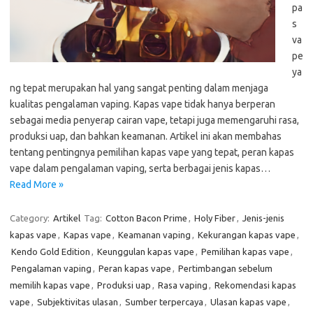
pa
s
va
pe
ya
ng tepat merupakan hal yang sangat penting dalam menjaga
kualitas pengalaman vaping. Kapas vape tidak hanya berperan
sebagai media penyerap cairan vape, tetapi juga memengaruhi rasa,
produksi uap, dan bahkan keamanan. Artikel ini akan membahas
tentang pentingnya pemilihan kapas vape yang tepat, peran kapas
vape dalam pengalaman vaping, serta berbagai jenis kapas…
Read More »
Category:
Artikel
Tag:
Cotton Bacon Prime
,
Holy Fiber
,
Jenis-jenis
kapas vape
,
Kapas vape
,
Keamanan vaping
,
Kekurangan kapas vape
,
Kendo Gold Edition
,
Keunggulan kapas vape
,
Pemilihan kapas vape
,
Pengalaman vaping
,
Peran kapas vape
,
Pertimbangan sebelum
memilih kapas vape
,
Produksi uap
,
Rasa vaping
,
Rekomendasi kapas
vape
,
Subjektivitas ulasan
,
Sumber terpercaya
,
Ulasan kapas vape
,