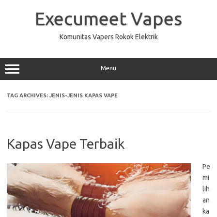
Skip
to
Execumeet Vapes
content
Komunitas Vapers Rokok Elektrik
Menu
TAG ARCHIVES:
JENIS-JENIS KAPAS VAPE
Kapas Vape Terbaik
Pe
mi
lih
an
ka