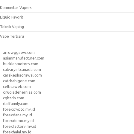
Komunitas Vapers
Liquid Favorit
Teknik Vaping
Vape Terbaru
arrowggsew.com
asianmanufacturer.com
bucklesmotors.com
calvaryintcanada.com
carakeshagrawal.com
catchabigone.com
celticaweb.com
cirugiadehernias.com
cqhzdn.com
dailfamily.com
forexcrypto.my.id
forexdana.my.id
forexdemo.my.id
forexfactory.my.id
forexhalal.my.id