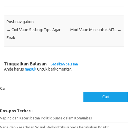
Post navigation
←
Coil Vape Setting: Tips Agar
Mod Vape Mini untuk MTL
→
Enak
Tinggalkan Balasan
Batalkan balasan
Anda harus
masuk
untuk berkomentar.
Cari
Cari
Pos-pos Terbaru
Vaping dan Keterlibatan Politik: Suara dalam Komunitas
Vape dan Kesadaran Sosial: Berkontribusi pada Perubahan Positif