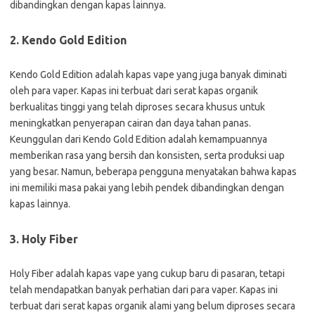
dibandingkan dengan kapas lainnya.
2. Kendo Gold Edition
Kendo Gold Edition adalah kapas vape yang juga banyak diminati
oleh para vaper. Kapas ini terbuat dari serat kapas organik
berkualitas tinggi yang telah diproses secara khusus untuk
meningkatkan penyerapan cairan dan daya tahan panas.
Keunggulan dari Kendo Gold Edition adalah kemampuannya
memberikan rasa yang bersih dan konsisten, serta produksi uap
yang besar. Namun, beberapa pengguna menyatakan bahwa kapas
ini memiliki masa pakai yang lebih pendek dibandingkan dengan
kapas lainnya.
3. Holy Fiber
Holy Fiber adalah kapas vape yang cukup baru di pasaran, tetapi
telah mendapatkan banyak perhatian dari para vaper. Kapas ini
terbuat dari serat kapas organik alami yang belum diproses secara