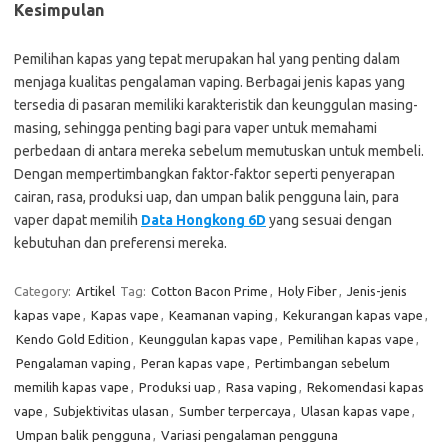
Kesimpulan
Pemilihan kapas yang tepat merupakan hal yang penting dalam
menjaga kualitas pengalaman vaping. Berbagai jenis kapas yang
tersedia di pasaran memiliki karakteristik dan keunggulan masing-
masing, sehingga penting bagi para vaper untuk memahami
perbedaan di antara mereka sebelum memutuskan untuk membeli.
Dengan mempertimbangkan faktor-faktor seperti penyerapan
cairan, rasa, produksi uap, dan umpan balik pengguna lain, para
vaper dapat memilih
Data Hongkong 6D
yang sesuai dengan
kebutuhan dan preferensi mereka.
Category:
Artikel
Tag:
Cotton Bacon Prime
,
Holy Fiber
,
Jenis-jenis
kapas vape
,
Kapas vape
,
Keamanan vaping
,
Kekurangan kapas vape
,
Kendo Gold Edition
,
Keunggulan kapas vape
,
Pemilihan kapas vape
,
Pengalaman vaping
,
Peran kapas vape
,
Pertimbangan sebelum
memilih kapas vape
,
Produksi uap
,
Rasa vaping
,
Rekomendasi kapas
vape
,
Subjektivitas ulasan
,
Sumber terpercaya
,
Ulasan kapas vape
,
Umpan balik pengguna
,
Variasi pengalaman pengguna