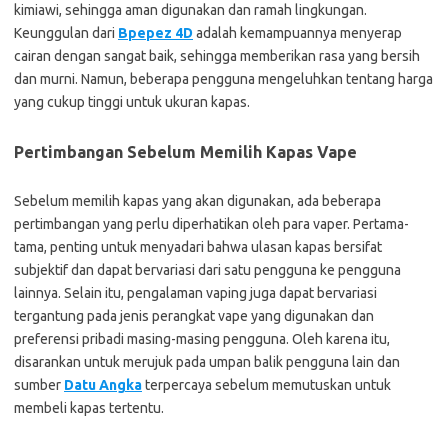
kimiawi, sehingga aman digunakan dan ramah lingkungan.
Keunggulan dari
Bpepez 4D
adalah kemampuannya menyerap
cairan dengan sangat baik, sehingga memberikan rasa yang bersih
dan murni. Namun, beberapa pengguna mengeluhkan tentang harga
yang cukup tinggi untuk ukuran kapas.
Pertimbangan Sebelum Memilih Kapas Vape
Sebelum memilih kapas yang akan digunakan, ada beberapa
pertimbangan yang perlu diperhatikan oleh para vaper. Pertama-
tama, penting untuk menyadari bahwa ulasan kapas bersifat
subjektif dan dapat bervariasi dari satu pengguna ke pengguna
lainnya. Selain itu, pengalaman vaping juga dapat bervariasi
tergantung pada jenis perangkat vape yang digunakan dan
preferensi pribadi masing-masing pengguna. Oleh karena itu,
disarankan untuk merujuk pada umpan balik pengguna lain dan
sumber
Datu Angka
terpercaya sebelum memutuskan untuk
membeli kapas tertentu.