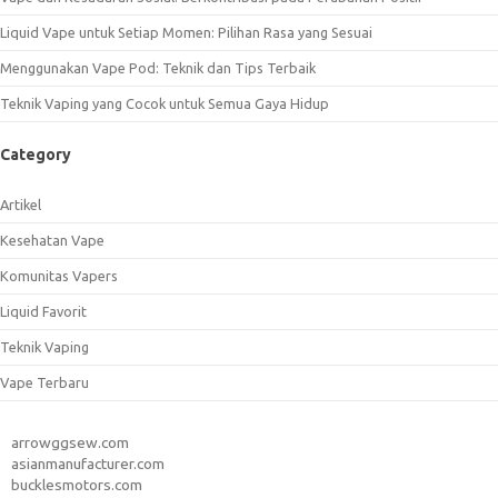
Liquid Vape untuk Setiap Momen: Pilihan Rasa yang Sesuai
Menggunakan Vape Pod: Teknik dan Tips Terbaik
Teknik Vaping yang Cocok untuk Semua Gaya Hidup
Category
Artikel
Kesehatan Vape
Komunitas Vapers
Liquid Favorit
Teknik Vaping
Vape Terbaru
arrowggsew.com
asianmanufacturer.com
bucklesmotors.com