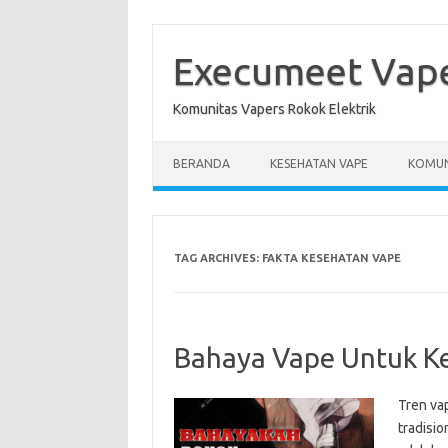
Skip
to
content
Execumeet Vap
Komunitas Vapers Rokok Elektrik
BERANDA
KESEHATAN VAPE
KOMUN
TAG ARCHIVES:
FAKTA KESEHATAN VAPE
Bahaya Vape Untuk K
Tren vap
tradisi