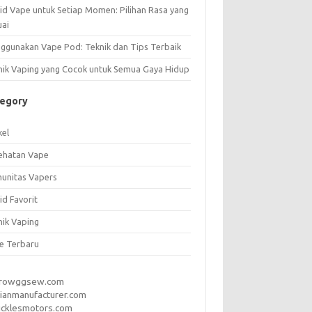
uid Vape untuk Setiap Momen: Pilihan Rasa yang
uai
ggunakan Vape Pod: Teknik dan Tips Terbaik
nik Vaping yang Cocok untuk Semua Gaya Hidup
tegory
kel
ehatan Vape
unitas Vapers
id Favorit
nik Vaping
e Terbaru
rrowggsew.com
ianmanufacturer.com
ucklesmotors.com