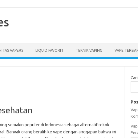
es
ITAS VAPERS
LIQUID FAVORIT
TEKNIK VAPING
VAPE TERBA
Cari
Pos
esehatan
Vapi
Kom
ing semakin populer di Indonesia sebagai alternatif rokok
Vap
onal. Banyak orang beralih ke vape dengan anggapan bahwa ini
Per