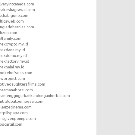
lvaryintcanada.com
arakeshagrawal.com
tchabigone.com
lticaweb.com
rugiadehernias.com
qhzdn.com
ilfamily.com
rexcrypto.my.id
rexdana.my.id
orexdemo.my.id
rexfactory.my.id
rexhalal.my.id
rookehofsess.com
swproject.com
ptivedaughtersfilms.com
araamanaborsi.com
aramenggugurkankandunganherbal.com
entralobatpembesar.com
eleuzecinema.com
etpillspapa.com
ontgiveuponnpc.com
oscargil.com