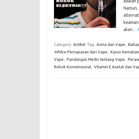
adalah 
Namun, 
alterna
keamanan
akan…
Category:
Artikel
Tag:
Asma dan Vape
,
Bahay
Infeksi Pernapasan dari Vape
,
Kasus Kematia
Vape
,
Pandangan Medis tentang Vape
,
Peraw
Rokok Konvensional
,
Vitamin E Asetat dan Va