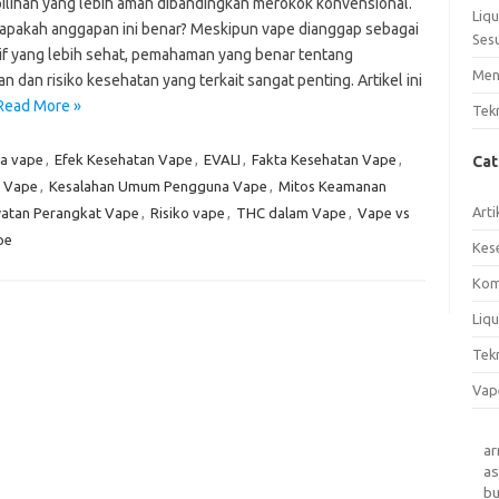
pilihan yang lebih aman dibandingkan merokok konvensional.
Liq
apakah anggapan ini benar? Meskipun vape dianggap sebagai
Ses
tif yang lebih sehat, pemahaman yang benar tentang
Men
 dan risiko kesehatan yang terkait sangat penting. Artikel ini
Read More »
Tek
a vape
,
Efek Kesehatan Vape
,
EVALI
,
Fakta Kesehatan Vape
,
Ca
n Vape
,
Kesalahan Umum Pengguna Vape
,
Mitos Keamanan
Arti
atan Perangkat Vape
,
Risiko vape
,
THC dalam Vape
,
Vape vs
pe
Kes
Kom
Liqu
Tek
Vap
a
as
b