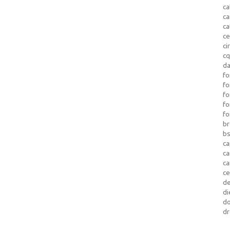
ca
c
ca
ce
ci
c
da
fo
fo
f
fo
fo
b
b
ca
c
c
c
d
di
d
dr