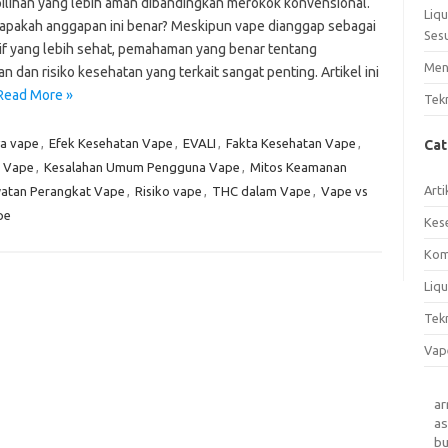
pilihan yang lebih aman dibandingkan merokok konvensional.
Liq
apakah anggapan ini benar? Meskipun vape dianggap sebagai
Ses
tif yang lebih sehat, pemahaman yang benar tentang
Men
 dan risiko kesehatan yang terkait sangat penting. Artikel ini
Read More »
Tek
a vape
,
Efek Kesehatan Vape
,
EVALI
,
Fakta Kesehatan Vape
,
Ca
n Vape
,
Kesalahan Umum Pengguna Vape
,
Mitos Keamanan
Arti
atan Perangkat Vape
,
Risiko vape
,
THC dalam Vape
,
Vape vs
pe
Kes
Kom
Liqu
Tek
Vap
a
as
b