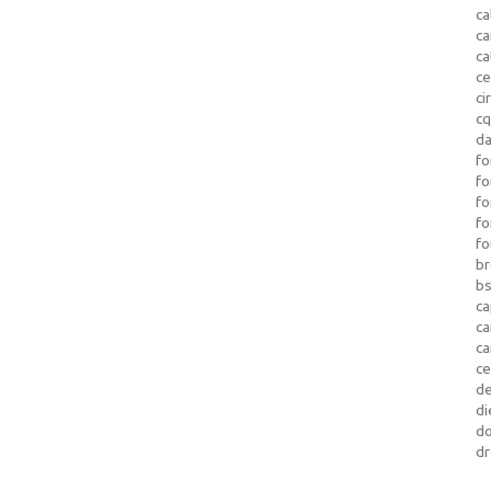
ca
c
ca
ce
ci
c
da
fo
fo
f
fo
fo
b
b
ca
c
c
c
d
di
d
dr