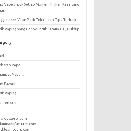
uid Vape untuk Setiap Momen: Pilihan Rasa yang
uai
ggunakan Vape Pod: Teknik dan Tips Terbaik
nik Vaping yang Cocok untuk Semua Gaya Hidup
tegory
kel
ehatan Vape
unitas Vapers
id Favorit
nik Vaping
e Terbaru
rrowggsew.com
ianmanufacturer.com
ucklesmotors.com