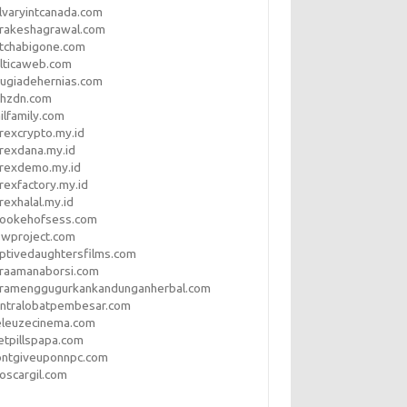
lvaryintcanada.com
arakeshagrawal.com
tchabigone.com
lticaweb.com
rugiadehernias.com
qhzdn.com
ilfamily.com
rexcrypto.my.id
rexdana.my.id
orexdemo.my.id
rexfactory.my.id
rexhalal.my.id
rookehofsess.com
swproject.com
ptivedaughtersfilms.com
araamanaborsi.com
aramenggugurkankandunganherbal.com
entralobatpembesar.com
eleuzecinema.com
etpillspapa.com
ontgiveuponnpc.com
oscargil.com