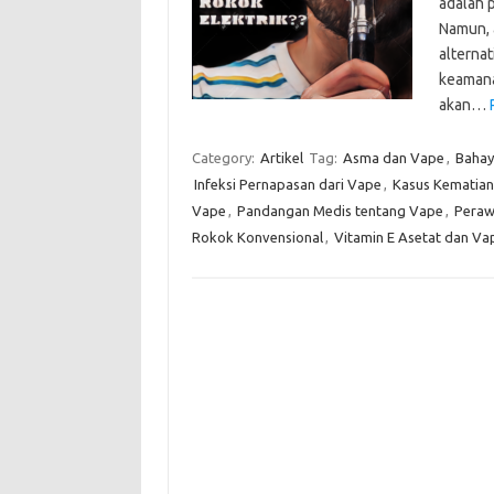
adalah 
Namun, 
alterna
keamanan
akan…
Category:
Artikel
Tag:
Asma dan Vape
,
Bahay
Infeksi Pernapasan dari Vape
,
Kasus Kematia
Vape
,
Pandangan Medis tentang Vape
,
Peraw
Rokok Konvensional
,
Vitamin E Asetat dan Va