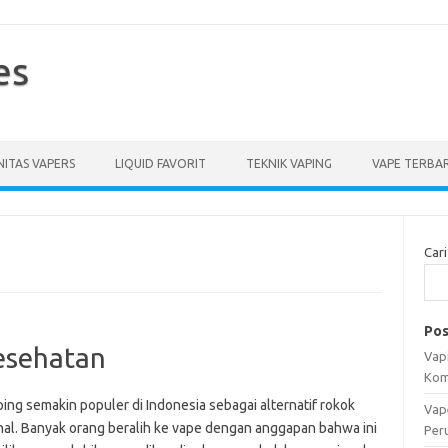
es
ITAS VAPERS
LIQUID FAVORIT
TEKNIK VAPING
VAPE TERBA
Cari
Pos
esehatan
Vapi
Kom
ing semakin populer di Indonesia sebagai alternatif rokok
Vap
onal. Banyak orang beralih ke vape dengan anggapan bahwa ini
Per