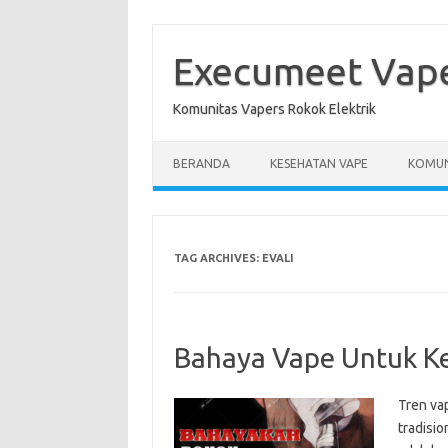
Skip
to
content
Execumeet Vap
Komunitas Vapers Rokok Elektrik
BERANDA
KESEHATAN VAPE
KOMUN
TAG ARCHIVES:
EVALI
Bahaya Vape Untuk K
Tren vap
tradisi