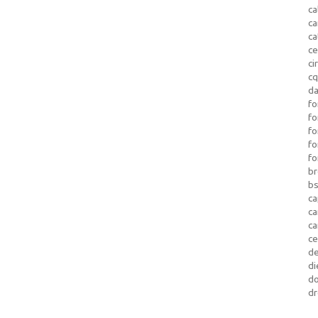
ca
c
ca
ce
ci
c
da
fo
fo
f
fo
fo
b
b
ca
c
c
c
d
di
d
dr