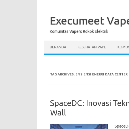
Skip
to
content
Execumeet Vap
Komunitas Vapers Rokok Elektrik
BERANDA
KESEHATAN VAPE
KOMUN
TAG ARCHIVES:
EFISIENSI ENERGI DATA CENTER
SpaceDC: Inovasi Tek
Wall
SpaceDC