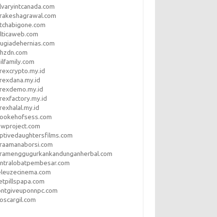
lvaryintcanada.com
arakeshagrawal.com
tchabigone.com
lticaweb.com
rugiadehernias.com
qhzdn.com
ilfamily.com
rexcrypto.my.id
rexdana.my.id
orexdemo.my.id
rexfactory.my.id
rexhalal.my.id
rookehofsess.com
swproject.com
ptivedaughtersfilms.com
araamanaborsi.com
aramenggugurkankandunganherbal.com
entralobatpembesar.com
eleuzecinema.com
etpillspapa.com
ontgiveuponnpc.com
oscargil.com