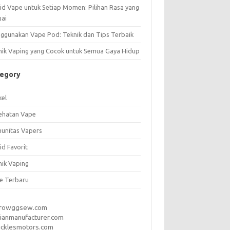
uid Vape untuk Setiap Momen: Pilihan Rasa yang
uai
ggunakan Vape Pod: Teknik dan Tips Terbaik
nik Vaping yang Cocok untuk Semua Gaya Hidup
tegory
kel
ehatan Vape
unitas Vapers
id Favorit
nik Vaping
e Terbaru
rrowggsew.com
ianmanufacturer.com
ucklesmotors.com