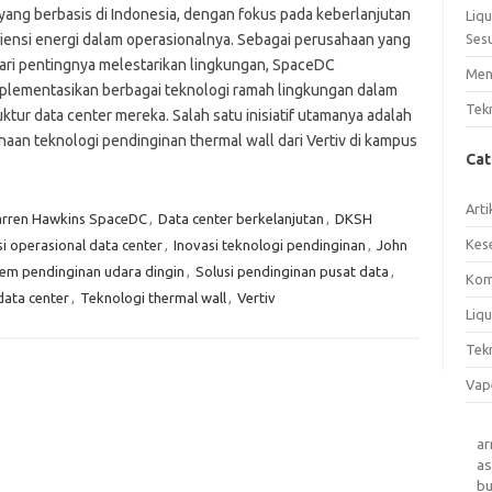
 yang berbasis di Indonesia, dengan fokus pada keberlanjutan
Liq
siensi energi dalam operasionalnya. Sebagai perusahaan yang
Ses
ri pentingnya melestarikan lingkungan, SpaceDC
Men
lementasikan berbagai teknologi ramah lingkungan dalam
Tek
uktur data center mereka. Salah satu inisiatif utamanya adalah
aan teknologi pendinginan thermal wall dari Vertiv di kampus
Ca
Arti
rren Hawkins SpaceDC
,
Data center berkelanjutan
,
DKSH
Kes
si operasional data center
,
Inovasi teknologi pendinginan
,
John
tem pendinginan udara dingin
,
Solusi pendinginan pusat data
,
Kom
data center
,
Teknologi thermal wall
,
Vertiv
Liqu
Tek
Vap
a
as
b