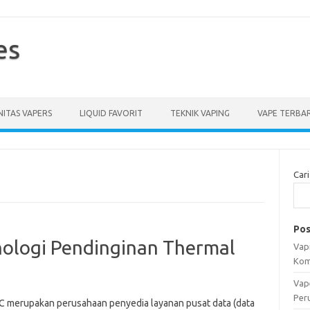
es
ITAS VAPERS
LIQUID FAVORIT
TEKNIK VAPING
VAPE TERBA
Cari
Pos
nologi Pendinginan Thermal
Vapi
Kom
Vap
Per
 merupakan perusahaan penyedia layanan pusat data (data