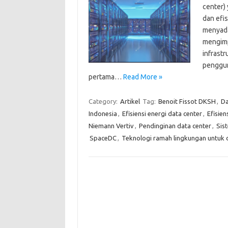
center)
dan efi
menyada
mengimp
infrastr
penggun
pertama…
Read More »
Category:
Artikel
Tag:
Benoit Fissot DKSH
,
Da
Indonesia
,
Efisiensi energi data center
,
Efisien
Niemann Vertiv
,
Pendinginan data center
,
Sis
SpaceDC
,
Teknologi ramah lingkungan untuk 