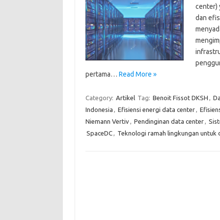
center)
dan efi
menyada
mengimp
infrastr
penggun
pertama…
Read More »
Category:
Artikel
Tag:
Benoit Fissot DKSH
,
Da
Indonesia
,
Efisiensi energi data center
,
Efisien
Niemann Vertiv
,
Pendinginan data center
,
Sis
SpaceDC
,
Teknologi ramah lingkungan untuk 