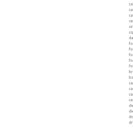
ca
c
ca
ce
ci
c
da
fo
fo
f
fo
fo
b
b
ca
c
c
c
d
di
d
dr