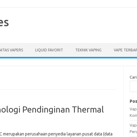
es
ITAS VAPERS
LIQUID FAVORIT
TEKNIK VAPING
VAPE TERBA
Cari
Pos
nologi Pendinginan Thermal
Vapi
Kom
Vap
Per
 merupakan perusahaan penyedia layanan pusat data (data