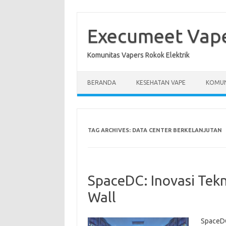
Skip
to
content
Execumeet Vap
Komunitas Vapers Rokok Elektrik
BERANDA
KESEHATAN VAPE
KOMUN
TAG ARCHIVES:
DATA CENTER BERKELANJUTAN
SpaceDC: Inovasi Tek
Wall
SpaceDC