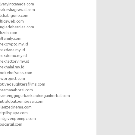
lvaryintcanada.com
arakeshagrawal.com
tchabigone.com
lticaweb.com
rugiadehernias.com
qhzdn.com
ilfamily.com
rexcrypto.my.id
rexdana.my.id
orexdemo.my.id
rexfactory.my.id
rexhalal.my.id
rookehofsess.com
swproject.com
ptivedaughtersfilms.com
araamanaborsi.com
aramenggugurkankandunganherbal.com
entralobatpembesar.com
eleuzecinema.com
etpillspapa.com
ontgiveuponnpc.com
oscargil.com