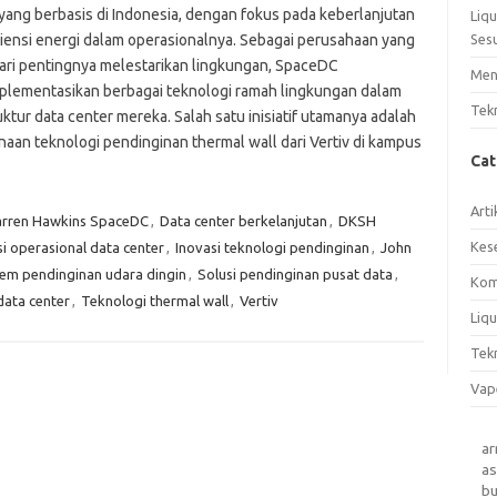
 yang berbasis di Indonesia, dengan fokus pada keberlanjutan
Liq
siensi energi dalam operasionalnya. Sebagai perusahaan yang
Ses
ri pentingnya melestarikan lingkungan, SpaceDC
Men
lementasikan berbagai teknologi ramah lingkungan dalam
Tek
uktur data center mereka. Salah satu inisiatif utamanya adalah
aan teknologi pendinginan thermal wall dari Vertiv di kampus
Ca
Arti
rren Hawkins SpaceDC
,
Data center berkelanjutan
,
DKSH
Kes
si operasional data center
,
Inovasi teknologi pendinginan
,
John
tem pendinginan udara dingin
,
Solusi pendinginan pusat data
,
Kom
data center
,
Teknologi thermal wall
,
Vertiv
Liqu
Tek
Vap
a
as
b