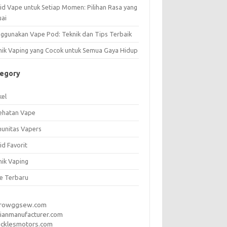
uid Vape untuk Setiap Momen: Pilihan Rasa yang
uai
ggunakan Vape Pod: Teknik dan Tips Terbaik
nik Vaping yang Cocok untuk Semua Gaya Hidup
tegory
kel
ehatan Vape
unitas Vapers
id Favorit
nik Vaping
e Terbaru
rrowggsew.com
ianmanufacturer.com
ucklesmotors.com