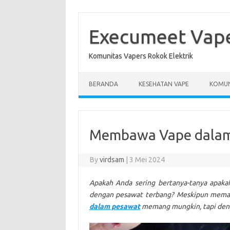
Skip
to
content
Execumeet Vap
Komunitas Vapers Rokok Elektrik
BERANDA
KESEHATAN VAPE
KOMUN
Membawa Vape dalam
By
virdsam
|
3 Mei 2024
Apakah Anda sering bertanya-tanya apaka
dengan pesawat terbang? Meskipun memang
dalam pesawat
memang mungkin, tapi denga