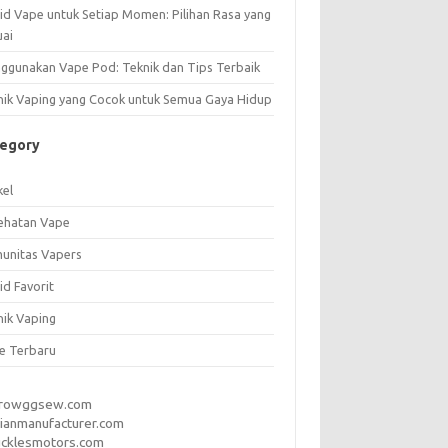
uid Vape untuk Setiap Momen: Pilihan Rasa yang
uai
ggunakan Vape Pod: Teknik dan Tips Terbaik
nik Vaping yang Cocok untuk Semua Gaya Hidup
tegory
kel
ehatan Vape
unitas Vapers
id Favorit
nik Vaping
e Terbaru
rrowggsew.com
ianmanufacturer.com
ucklesmotors.com