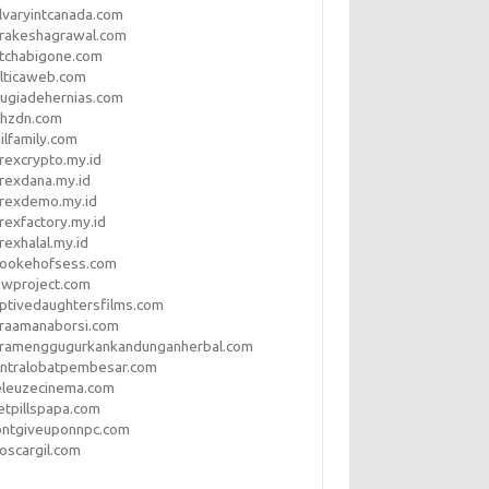
lvaryintcanada.com
arakeshagrawal.com
tchabigone.com
lticaweb.com
rugiadehernias.com
qhzdn.com
ilfamily.com
rexcrypto.my.id
rexdana.my.id
orexdemo.my.id
rexfactory.my.id
rexhalal.my.id
rookehofsess.com
swproject.com
ptivedaughtersfilms.com
araamanaborsi.com
aramenggugurkankandunganherbal.com
entralobatpembesar.com
eleuzecinema.com
etpillspapa.com
ontgiveuponnpc.com
oscargil.com