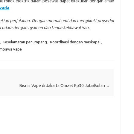
 rokok elektrik dalam pesawat dapat dilakukan dengan aman
evada
.
setiap perjalanan. Dengan memahami dan mengikuti prosedur
an udara dengan nyaman dan tanpa kekhawatiran.
,
Keselamatan penumpang
,
Koordinasi dengan maskapai
,
embawa vape
Bisnis Vape di Jakarta Omzet Rp30 Juta/Bulan
→