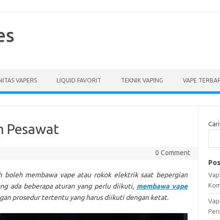
es
ITAS VAPERS
LIQUID FAVORIT
TEKNIK VAPING
VAPE TERBA
Cari
 Pesawat
0 Comment
Pos
h boleh membawa vape atau rokok elektrik saat bepergian
Vapi
Kom
 ada beberapa aturan yang perlu diikuti,
membawa vape
n prosedur tertentu yang harus diikuti dengan ketat.
Vap
Per