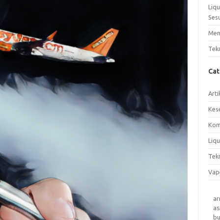
Liq
Ses
Men
Tek
Ca
Arti
Kes
Kom
Liqu
Tek
Vap
a
as
b