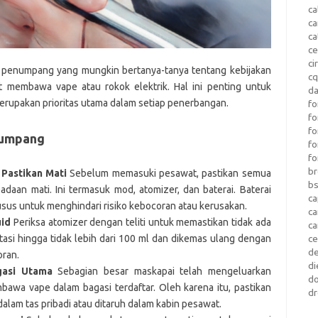
ca
c
ca
ce
ci
 penumpang yang mungkin bertanya-tanya tentang kebijakan
c
t membawa vape atau rokok elektrik. Hal ini penting untuk
da
rupakan prioritas utama dalam setiap penerbangan.
fo
fo
f
numpang
fo
fo
b
Pastikan Mati
Sebelum memasuki pesawat, pastikan semua
b
daan mati. Ini termasuk mod, atomizer, dan baterai. Baterai
ca
sus untuk menghindari risiko kebocoran atau kerusakan.
c
uid
Periksa atomizer dengan teliti untuk memastikan tidak ada
c
atasi hingga tidak lebih dari 100 ml dan dikemas ulang dengan
c
d
oran.
di
asi Utama
Sebagian besar maskapai telah mengeluarkan
d
awa vape dalam bagasi terdaftar. Oleh karena itu, pastikan
dr
lam tas pribadi atau ditaruh dalam kabin pesawat.