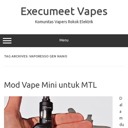
Skip
to
Execumeet Vapes
content
Komunitas Vapers Rokok Elektrik
Menu
TAG ARCHIVES:
VAPORESSO GEN NANO
Mod Vape Mini untuk MTL
D
al
a
m
du