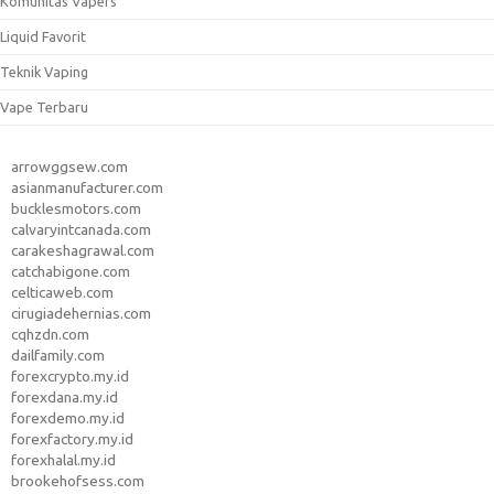
Komunitas Vapers
Liquid Favorit
Teknik Vaping
Vape Terbaru
arrowggsew.com
asianmanufacturer.com
bucklesmotors.com
calvaryintcanada.com
carakeshagrawal.com
catchabigone.com
celticaweb.com
cirugiadehernias.com
cqhzdn.com
dailfamily.com
forexcrypto.my.id
forexdana.my.id
forexdemo.my.id
forexfactory.my.id
forexhalal.my.id
brookehofsess.com