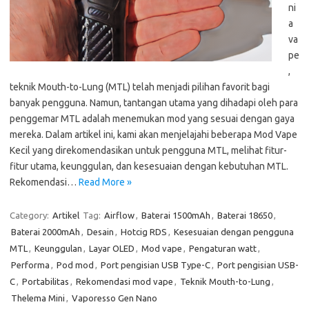
ni
a
va
pe
,
teknik Mouth-to-Lung (MTL) telah menjadi pilihan favorit bagi
banyak pengguna. Namun, tantangan utama yang dihadapi oleh para
penggemar MTL adalah menemukan mod yang sesuai dengan gaya
mereka. Dalam artikel ini, kami akan menjelajahi beberapa Mod Vape
Kecil yang direkomendasikan untuk pengguna MTL, melihat fitur-
fitur utama, keunggulan, dan kesesuaian dengan kebutuhan MTL.
Rekomendasi…
Read More »
Category:
Artikel
Tag:
Airflow
,
Baterai 1500mAh
,
Baterai 18650
,
Baterai 2000mAh
,
Desain
,
Hotcig RDS
,
Kesesuaian dengan pengguna
MTL
,
Keunggulan
,
Layar OLED
,
Mod vape
,
Pengaturan watt
,
Performa
,
Pod mod
,
Port pengisian USB Type-C
,
Port pengisian USB-
C
,
Portabilitas
,
Rekomendasi mod vape
,
Teknik Mouth-to-Lung
,
Thelema Mini
,
Vaporesso Gen Nano