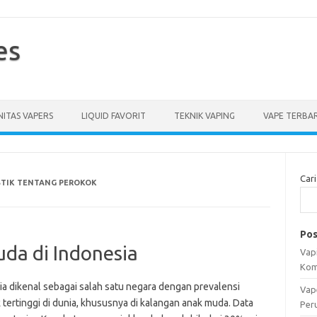
es
ITAS VAPERS
LIQUID FAVORIT
TEKNIK VAPING
VAPE TERBA
Cari
STIK TENTANG PEROKOK
Pos
da di Indonesia
Vapi
Kom
ia dikenal sebagai salah satu negara dengan prevalensi
Vap
tertinggi di dunia, khususnya di kalangan anak muda. Data
Per