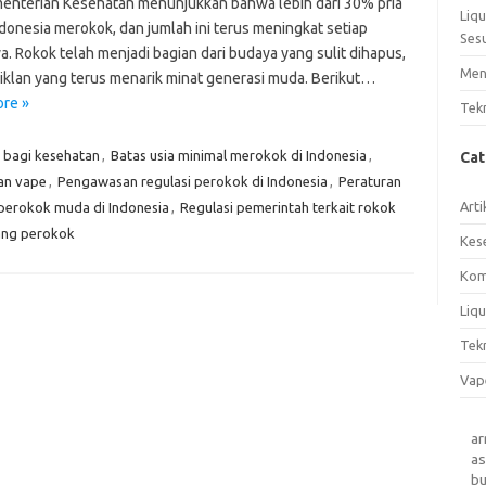
menterian Kesehatan menunjukkan bahwa lebih dari 30% pria
Liq
donesia merokok, dan jumlah ini terus meningkat setiap
Ses
. Rokok telah menjadi bagian dari budaya yang sulit dihapus,
Men
iklan yang terus menarik minat generasi muda. Berikut…
re »
Tek
 bagi kesehatan
,
Batas usia minimal merokok di Indonesia
,
Ca
an vape
,
Pengawasan regulasi perokok di Indonesia
,
Peraturan
Arti
 perokok muda di Indonesia
,
Regulasi pemerintah terkait rokok
tang perokok
Kes
Kom
Liqu
Tek
Vap
a
as
b