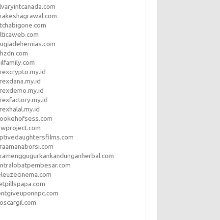
lvaryintcanada.com
arakeshagrawal.com
tchabigone.com
lticaweb.com
rugiadehernias.com
qhzdn.com
ilfamily.com
rexcrypto.my.id
rexdana.my.id
orexdemo.my.id
rexfactory.my.id
rexhalal.my.id
rookehofsess.com
swproject.com
ptivedaughtersfilms.com
araamanaborsi.com
aramenggugurkankandunganherbal.com
entralobatpembesar.com
eleuzecinema.com
etpillspapa.com
ontgiveuponnpc.com
oscargil.com