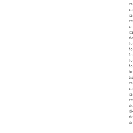
ca
c
ca
ce
ci
c
da
fo
fo
f
fo
fo
b
b
ca
c
c
c
d
di
d
dr