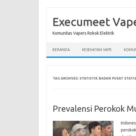
Skip
to
content
Execumeet Vap
Komunitas Vapers Rokok Elektrik
BERANDA
KESEHATAN VAPE
KOMUN
TAG ARCHIVES:
STATISTIK BADAN PUSAT STATI
Prevalensi Perokok Mu
Indones
perokok 