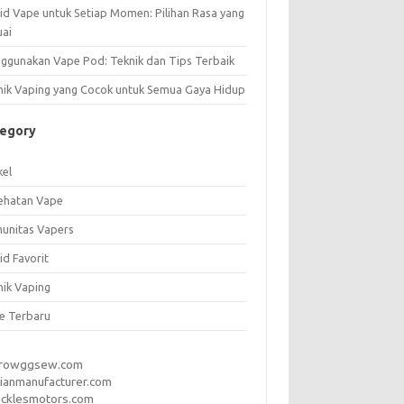
uid Vape untuk Setiap Momen: Pilihan Rasa yang
uai
ggunakan Vape Pod: Teknik dan Tips Terbaik
nik Vaping yang Cocok untuk Semua Gaya Hidup
tegory
kel
ehatan Vape
unitas Vapers
id Favorit
nik Vaping
e Terbaru
rrowggsew.com
ianmanufacturer.com
ucklesmotors.com