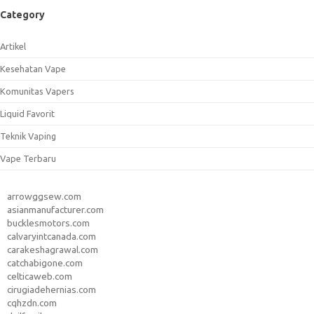
Category
Artikel
Kesehatan Vape
Komunitas Vapers
Liquid Favorit
Teknik Vaping
Vape Terbaru
arrowggsew.com
asianmanufacturer.com
bucklesmotors.com
calvaryintcanada.com
carakeshagrawal.com
catchabigone.com
celticaweb.com
cirugiadehernias.com
cqhzdn.com