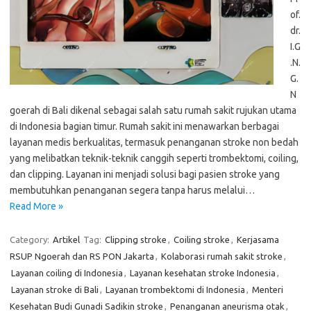
of.
dr.
I.G
.N.
G.
N
goerah di Bali dikenal sebagai salah satu rumah sakit rujukan utama
di Indonesia bagian timur. Rumah sakit ini menawarkan berbagai
layanan medis berkualitas, termasuk penanganan stroke non bedah
yang melibatkan teknik-teknik canggih seperti trombektomi, coiling,
dan clipping. Layanan ini menjadi solusi bagi pasien stroke yang
membutuhkan penanganan segera tanpa harus melalui…
Read More »
Category:
Artikel
Tag:
Clipping stroke
,
Coiling stroke
,
Kerjasama
RSUP Ngoerah dan RS PON Jakarta
,
Kolaborasi rumah sakit stroke
,
Layanan coiling di Indonesia
,
Layanan kesehatan stroke Indonesia
,
Layanan stroke di Bali
,
Layanan trombektomi di Indonesia
,
Menteri
Kesehatan Budi Gunadi Sadikin stroke
,
Penanganan aneurisma otak
,