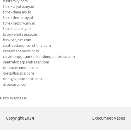
dailfamily.com
forexcrypto.my.id
forexdana.my.id
forexdemo.my.id
forexfactory.my.id
forexhalal.my.id
brookehofsess.com
bswproject.com
captivedaughtersfilms.com
caraamanaborsi.com
caramenggugurkankandunganherbal.com
centralobatpembesar.com
deleuzecinema.com
dietpillspapa.com
dontgiveuponnpc.com
droscargil.com
Paito Warna HK
Copyright 2024
Execumeet Vapes