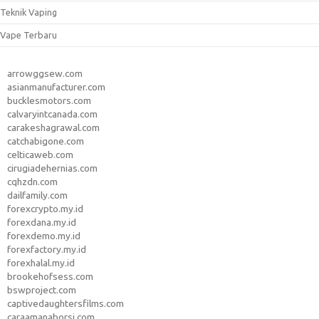
Teknik Vaping
Vape Terbaru
arrowggsew.com
asianmanufacturer.com
bucklesmotors.com
calvaryintcanada.com
carakeshagrawal.com
catchabigone.com
celticaweb.com
cirugiadehernias.com
cqhzdn.com
dailfamily.com
forexcrypto.my.id
forexdana.my.id
forexdemo.my.id
forexfactory.my.id
forexhalal.my.id
brookehofsess.com
bswproject.com
captivedaughtersfilms.com
caraamanaborsi.com