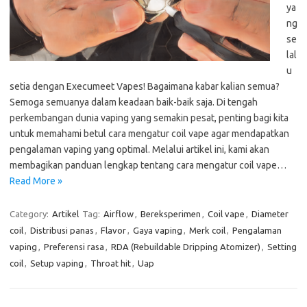
ya
ng
se
lal
u
setia dengan Execumeet Vapes! Bagaimana kabar kalian semua?
Semoga semuanya dalam keadaan baik-baik saja. Di tengah
perkembangan dunia vaping yang semakin pesat, penting bagi kita
untuk memahami betul cara mengatur coil vape agar mendapatkan
pengalaman vaping yang optimal. Melalui artikel ini, kami akan
membagikan panduan lengkap tentang cara mengatur coil vape…
Read More »
Category:
Artikel
Tag:
Airflow
,
Bereksperimen
,
Coil vape
,
Diameter
coil
,
Distribusi panas
,
Flavor
,
Gaya vaping
,
Merk coil
,
Pengalaman
vaping
,
Preferensi rasa
,
RDA (Rebuildable Dripping Atomizer)
,
Setting
coil
,
Setup vaping
,
Throat hit
,
Uap