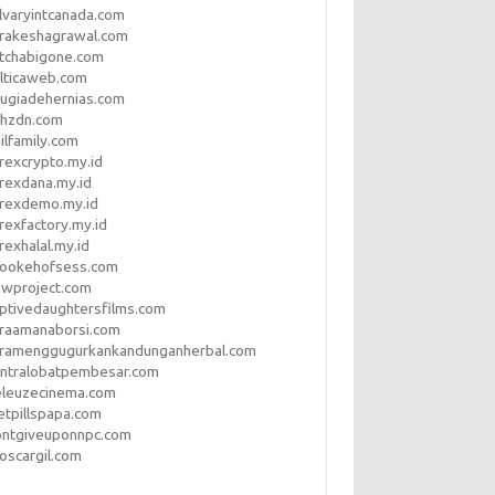
lvaryintcanada.com
arakeshagrawal.com
tchabigone.com
lticaweb.com
rugiadehernias.com
qhzdn.com
ilfamily.com
rexcrypto.my.id
rexdana.my.id
orexdemo.my.id
rexfactory.my.id
rexhalal.my.id
rookehofsess.com
swproject.com
ptivedaughtersfilms.com
araamanaborsi.com
aramenggugurkankandunganherbal.com
entralobatpembesar.com
eleuzecinema.com
etpillspapa.com
ontgiveuponnpc.com
oscargil.com