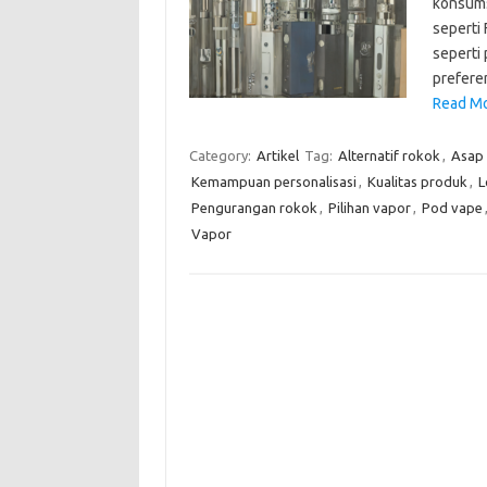
konsums
seperti
seperti
preferen
Read Mo
Category:
Artikel
Tag:
Alternatif rokok
,
Asap
Kemampuan personalisasi
,
Kualitas produk
,
L
Pengurangan rokok
,
Pilihan vapor
,
Pod vape
Vapor