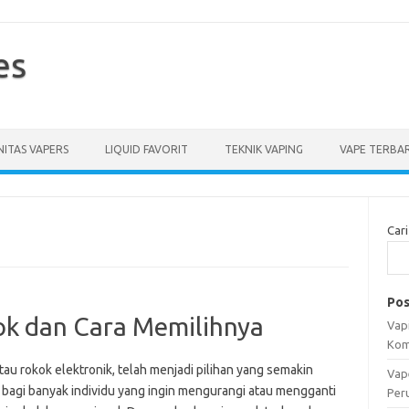
es
ITAS VAPERS
LIQUID FAVORIT
TEKNIK VAPING
VAPE TERBA
Cari
Pos
kok dan Cara Memilihnya
Vapi
Kom
tau rokok elektronik, telah menjadi pilihan yang semakin
Vap
 bagi banyak individu yang ingin mengurangi atau mengganti
Per