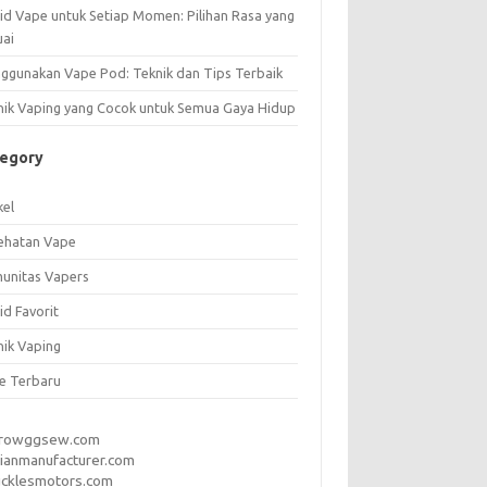
uid Vape untuk Setiap Momen: Pilihan Rasa yang
uai
ggunakan Vape Pod: Teknik dan Tips Terbaik
nik Vaping yang Cocok untuk Semua Gaya Hidup
tegory
kel
ehatan Vape
unitas Vapers
id Favorit
nik Vaping
e Terbaru
rrowggsew.com
ianmanufacturer.com
ucklesmotors.com