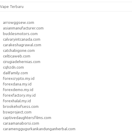
Vape Terbaru
arrowggsew.com
asianmanufacturer.com
bucklesmotors.com
calvaryintcanada.com
carakeshagrawal.com
catchabigone.com
celticaweb.com
cirugiadehernias.com
cqhzdn.com
dailfamily.com
forexcrypto.my.id
forexdana.my.id
forexdemo.my.id
forexfactory.my.id
forexhalal.my.id
brookehofsess.com
bswproject.com
captivedaughtersfilms.com
caraamanaborsi.com
caramenggugurkankandunganherbal.com