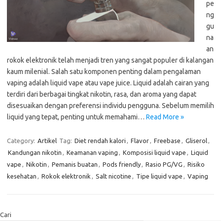
pe
ng
gu
na
an
rokok elektronik telah menjadi tren yang sangat populer di kalangan
kaum milenial. Salah satu komponen penting dalam pengalaman
vaping adalah liquid vape atau vape juice. Liquid adalah cairan yang
terdiri dari berbagai tingkat nikotin, rasa, dan aroma yang dapat
disesuaikan dengan preferensi individu pengguna. Sebelum memilih
liquid yang tepat, penting untuk memahami…
Read More »
Category:
Artikel
Tag:
Diet rendah kalori
,
Flavor
,
Freebase
,
Gliserol
,
Kandungan nikotin
,
Keamanan vaping
,
Komposisi liquid vape
,
Liquid
vape
,
Nikotin
,
Pemanis buatan
,
Pods friendly
,
Rasio PG/VG
,
Risiko
kesehatan
,
Rokok elektronik
,
Salt nicotine
,
Tipe liquid vape
,
Vaping
Cari