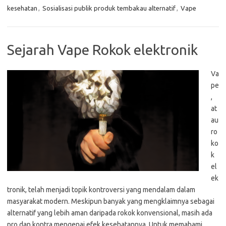
kesehatan
,
Sosialisasi publik produk tembakau alternatif
,
Vape
Sejarah Vape Rokok elektronik
Va
pe
,
at
au
ro
ko
k
el
ek
tronik, telah menjadi topik kontroversi yang mendalam dalam
masyarakat modern. Meskipun banyak yang mengklaimnya sebagai
alternatif yang lebih aman daripada rokok konvensional, masih ada
pro dan kontra mengenai efek kesehatannya. Untuk memahami