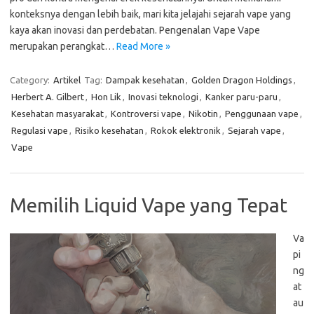
konteksnya dengan lebih baik, mari kita jelajahi sejarah vape yang
kaya akan inovasi dan perdebatan. Pengenalan Vape Vape
merupakan perangkat…
Read More »
Category:
Artikel
Tag:
Dampak kesehatan
,
Golden Dragon Holdings
,
Herbert A. Gilbert
,
Hon Lik
,
Inovasi teknologi
,
Kanker paru-paru
,
Kesehatan masyarakat
,
Kontroversi vape
,
Nikotin
,
Penggunaan vape
,
Regulasi vape
,
Risiko kesehatan
,
Rokok elektronik
,
Sejarah vape
,
Vape
Memilih Liquid Vape yang Tepat
Va
pi
ng
at
au