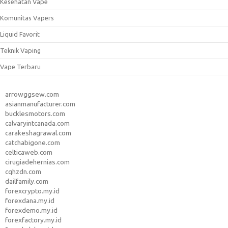
Kesehatan Vape
Komunitas Vapers
Liquid Favorit
Teknik Vaping
Vape Terbaru
arrowggsew.com
asianmanufacturer.com
bucklesmotors.com
calvaryintcanada.com
carakeshagrawal.com
catchabigone.com
celticaweb.com
cirugiadehernias.com
cqhzdn.com
dailfamily.com
forexcrypto.my.id
forexdana.my.id
forexdemo.my.id
forexfactory.my.id