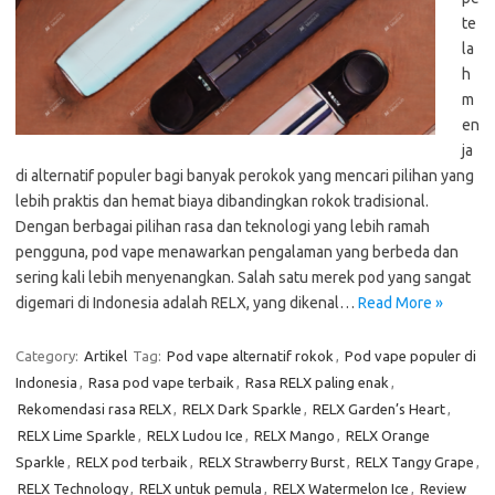
te
la
h
m
en
ja
di alternatif populer bagi banyak perokok yang mencari pilihan yang
lebih praktis dan hemat biaya dibandingkan rokok tradisional.
Dengan berbagai pilihan rasa dan teknologi yang lebih ramah
pengguna, pod vape menawarkan pengalaman yang berbeda dan
sering kali lebih menyenangkan. Salah satu merek pod yang sangat
digemari di Indonesia adalah RELX, yang dikenal…
Read More »
Category:
Artikel
Tag:
Pod vape alternatif rokok
,
Pod vape populer di
Indonesia
,
Rasa pod vape terbaik
,
Rasa RELX paling enak
,
Rekomendasi rasa RELX
,
RELX Dark Sparkle
,
RELX Garden’s Heart
,
RELX Lime Sparkle
,
RELX Ludou Ice
,
RELX Mango
,
RELX Orange
Sparkle
,
RELX pod terbaik
,
RELX Strawberry Burst
,
RELX Tangy Grape
,
RELX Technology
,
RELX untuk pemula
,
RELX Watermelon Ice
,
Review