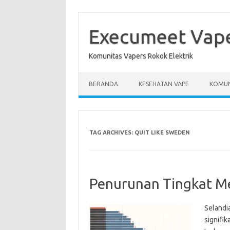
Skip
to
content
Execumeet Vap
Komunitas Vapers Rokok Elektrik
BERANDA
KESEHATAN VAPE
KOMUN
TAG ARCHIVES:
QUIT LIKE SWEDEN
Penurunan Tingkat Me
Selandi
signifi