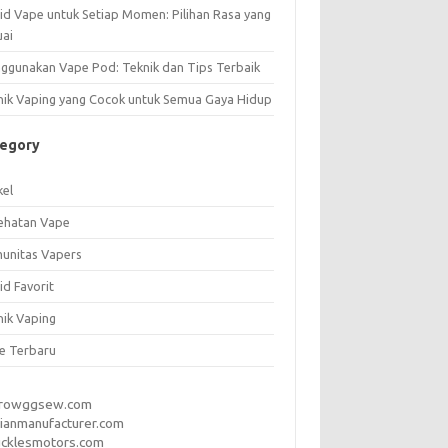
uid Vape untuk Setiap Momen: Pilihan Rasa yang
uai
ggunakan Vape Pod: Teknik dan Tips Terbaik
nik Vaping yang Cocok untuk Semua Gaya Hidup
tegory
kel
ehatan Vape
unitas Vapers
id Favorit
nik Vaping
e Terbaru
rrowggsew.com
ianmanufacturer.com
ucklesmotors.com