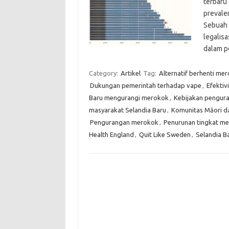
terbaru
prevale
Sebuah 
legalis
dalam p
Category:
Artikel
Tag:
Alternatif berhenti me
Dukungan pemerintah terhadap vape
,
Efektiv
Baru mengurangi merokok
,
Kebijakan penguran
masyarakat Selandia Baru
,
Komunitas Māori 
Pengurangan merokok
,
Penurunan tingkat m
Health England
,
Quit Like Sweden
,
Selandia B