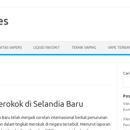
es
ITAS VAPERS
LIQUID FAVORIT
TEKNIK VAPING
VAPE TERBA
Cari
Pos
rokok di Selandia Baru
Vapi
Kom
a Baru telah menjadi sorotan internasional berkat penurunan
Vap
kan dalam tingkat merokok di negara tersebut. Menurut laporan
Per