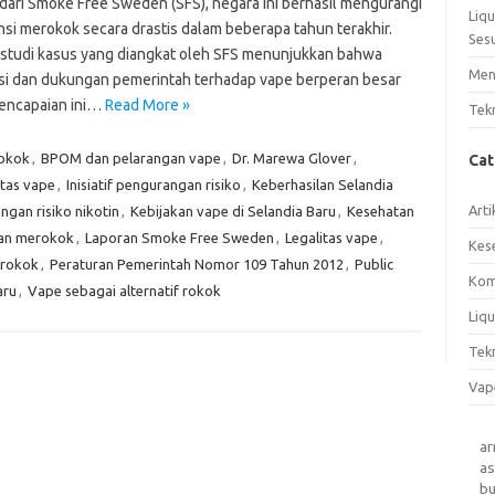
 dari Smoke Free Sweden (SFS), negara ini berhasil mengurangi
Liq
nsi merokok secara drastis dalam beberapa tahun terakhir.
Ses
studi kasus yang diangkat oleh SFS menunjukkan bahwa
Men
asi dan dukungan pemerintah terhadap vape berperan besar
encapaian ini…
Read More »
Tek
rokok
,
BPOM dan pelarangan vape
,
Dr. Marewa Glover
,
Ca
itas vape
,
Inisiatif pengurangan risiko
,
Keberhasilan Selandia
Arti
gan risiko nikotin
,
Kebijakan vape di Selandia Baru
,
Kesehatan
dan merokok
,
Laporan Smoke Free Sweden
,
Legalitas vape
,
Kes
erokok
,
Peraturan Pemerintah Nomor 109 Tahun 2012
,
Public
Kom
aru
,
Vape sebagai alternatif rokok
Liqu
Tek
Vap
a
as
b