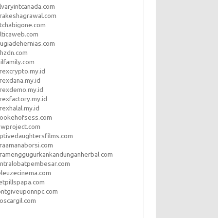
lvaryintcanada.com
arakeshagrawal.com
tchabigone.com
lticaweb.com
rugiadehernias.com
qhzdn.com
ilfamily.com
rexcrypto.my.id
rexdana.my.id
orexdemo.my.id
rexfactory.my.id
rexhalal.my.id
rookehofsess.com
swproject.com
ptivedaughtersfilms.com
araamanaborsi.com
aramenggugurkankandunganherbal.com
entralobatpembesar.com
eleuzecinema.com
etpillspapa.com
ontgiveuponnpc.com
oscargil.com