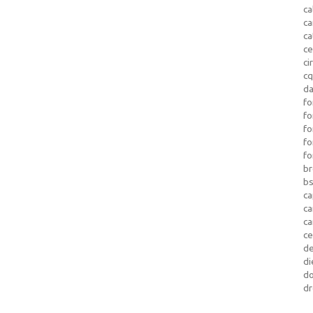
ca
c
ca
ce
ci
c
da
fo
fo
f
fo
fo
b
b
ca
c
c
c
d
di
d
dr