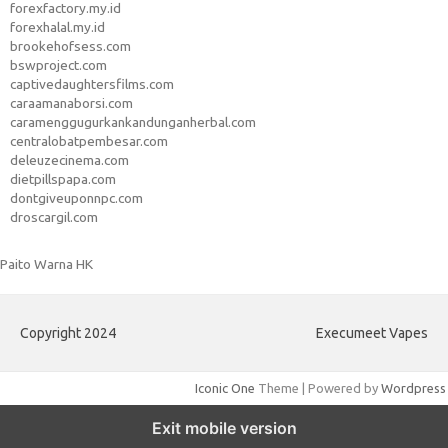
forexfactory.my.id
forexhalal.my.id
brookehofsess.com
bswproject.com
captivedaughtersfilms.com
caraamanaborsi.com
caramenggugurkankandunganherbal.com
centralobatpembesar.com
deleuzecinema.com
dietpillspapa.com
dontgiveuponnpc.com
droscargil.com
Paito Warna HK
Copyright 2024
Execumeet Vapes
Iconic One
Theme | Powered by
Wordpress
Exit mobile version