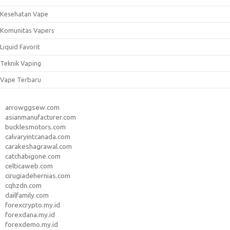
Kesehatan Vape
Komunitas Vapers
Liquid Favorit
Teknik Vaping
Vape Terbaru
arrowggsew.com
asianmanufacturer.com
bucklesmotors.com
calvaryintcanada.com
carakeshagrawal.com
catchabigone.com
celticaweb.com
cirugiadehernias.com
cqhzdn.com
dailfamily.com
forexcrypto.my.id
forexdana.my.id
forexdemo.my.id