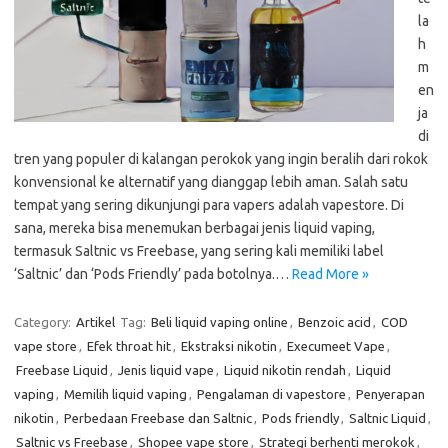
la
h
m
en
ja
di
tren yang populer di kalangan perokok yang ingin beralih dari rokok
konvensional ke alternatif yang dianggap lebih aman. Salah satu
tempat yang sering dikunjungi para vapers adalah vapestore. Di
sana, mereka bisa menemukan berbagai jenis liquid vaping,
termasuk Saltnic vs Freebase, yang sering kali memiliki label
‘Saltnic’ dan ‘Pods Friendly’ pada botolnya.…
Read More »
Category:
Artikel
Tag:
Beli liquid vaping online
,
Benzoic acid
,
COD
vape store
,
Efek throat hit
,
Ekstraksi nikotin
,
Execumeet Vape
,
Freebase Liquid
,
Jenis liquid vape
,
Liquid nikotin rendah
,
Liquid
vaping
,
Memilih liquid vaping
,
Pengalaman di vapestore
,
Penyerapan
nikotin
,
Perbedaan Freebase dan Saltnic
,
Pods friendly
,
Saltnic Liquid
,
Saltnic vs Freebase
,
Shopee vape store
,
Strategi berhenti merokok
,