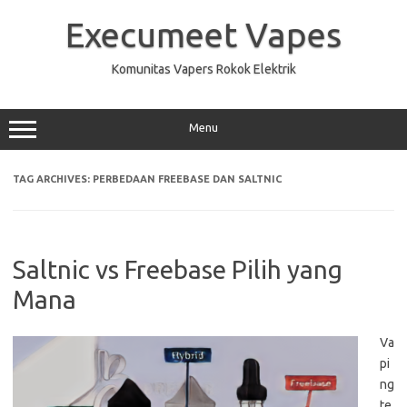
Skip
to
Execumeet Vapes
content
Komunitas Vapers Rokok Elektrik
Menu
TAG ARCHIVES:
PERBEDAAN FREEBASE DAN SALTNIC
Saltnic vs Freebase Pilih yang
Mana
Va
pi
ng
te