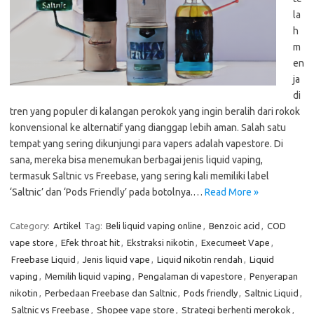
la
h
m
en
ja
di
tren yang populer di kalangan perokok yang ingin beralih dari rokok
konvensional ke alternatif yang dianggap lebih aman. Salah satu
tempat yang sering dikunjungi para vapers adalah vapestore. Di
sana, mereka bisa menemukan berbagai jenis liquid vaping,
termasuk Saltnic vs Freebase, yang sering kali memiliki label
‘Saltnic’ dan ‘Pods Friendly’ pada botolnya.…
Read More »
Category:
Artikel
Tag:
Beli liquid vaping online
,
Benzoic acid
,
COD
vape store
,
Efek throat hit
,
Ekstraksi nikotin
,
Execumeet Vape
,
Freebase Liquid
,
Jenis liquid vape
,
Liquid nikotin rendah
,
Liquid
vaping
,
Memilih liquid vaping
,
Pengalaman di vapestore
,
Penyerapan
nikotin
,
Perbedaan Freebase dan Saltnic
,
Pods friendly
,
Saltnic Liquid
,
Saltnic vs Freebase
,
Shopee vape store
,
Strategi berhenti merokok
,