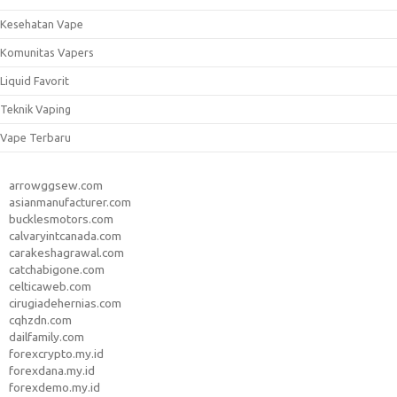
Kesehatan Vape
Komunitas Vapers
Liquid Favorit
Teknik Vaping
Vape Terbaru
arrowggsew.com
asianmanufacturer.com
bucklesmotors.com
calvaryintcanada.com
carakeshagrawal.com
catchabigone.com
celticaweb.com
cirugiadehernias.com
cqhzdn.com
dailfamily.com
forexcrypto.my.id
forexdana.my.id
forexdemo.my.id