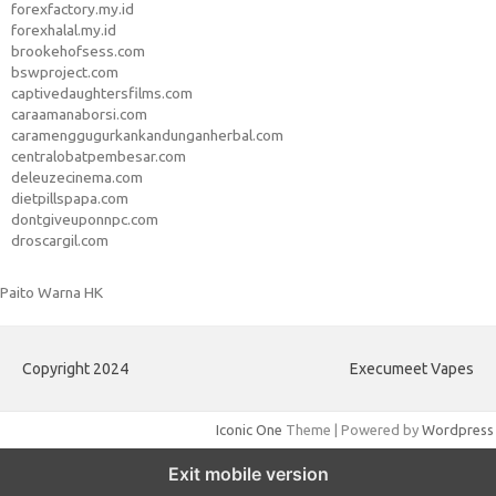
forexfactory.my.id
forexhalal.my.id
brookehofsess.com
bswproject.com
captivedaughtersfilms.com
caraamanaborsi.com
caramenggugurkankandunganherbal.com
centralobatpembesar.com
deleuzecinema.com
dietpillspapa.com
dontgiveuponnpc.com
droscargil.com
Paito Warna HK
Copyright 2024
Execumeet Vapes
Iconic One
Theme | Powered by
Wordpress
Exit mobile version