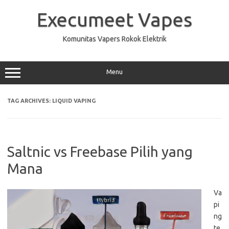
Skip
to
Execumeet Vapes
content
Komunitas Vapers Rokok Elektrik
Menu
TAG ARCHIVES:
LIQUID VAPING
Saltnic vs Freebase Pilih yang
Mana
Va
pi
ng
te