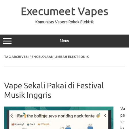
Skip
to
Execumeet Vapes
content
Komunitas Vapers Rokok Elektrik
Menu
TAG ARCHIVES:
PENGELOLAAN LIMBAH ELEKTRONIK
Vape Sekali Pakai di Festival
Musik Inggris
Va
pe
se
ka