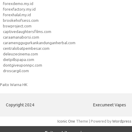
forexdemo.my.id
forexfactory.my.id
forexhalal.my.id
brookehofsess.com
bswproject.com
captivedaughtersfilms.com
caraamanaborsi.com
caramenggugurkankandunganherbal.com
centralobatpembesar.com
deleuzecinema.com
dietpillspapa.com
dontgiveuponnpc.com
droscargil.com
Paito Warna HK
Copyright 2024
Execumeet Vapes
Iconic One
Theme | Powered by
Wordpress