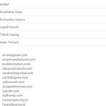
Artikel
Kesehatan Vape
Komunitas Vapers
Liquid Favorit
Teknik Vaping
Vape Terbaru
arrowggsew.com
asianmanufacturer.com
bucklesmotors.com
calvaryintcanada.com
carakeshagrawal.com
catchabigone.com
celticaweb.com
cirugiadehernias.com
cqhzdn.com
dailfamily.com
forexcrypto.my.id
forexdana.my.id