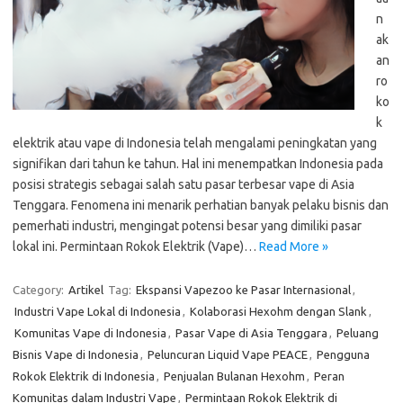
n
ak
an
ro
ko
k
elektrik atau vape di Indonesia telah mengalami peningkatan yang
signifikan dari tahun ke tahun. Hal ini menempatkan Indonesia pada
posisi strategis sebagai salah satu pasar terbesar vape di Asia
Tenggara. Fenomena ini menarik perhatian banyak pelaku bisnis dan
pemerhati industri, mengingat potensi besar yang dimiliki pasar
lokal ini. Permintaan Rokok Elektrik (Vape)…
Read More »
Category:
Artikel
Tag:
Ekspansi Vapezoo ke Pasar Internasional
,
Industri Vape Lokal di Indonesia
,
Kolaborasi Hexohm dengan Slank
,
Komunitas Vape di Indonesia
,
Pasar Vape di Asia Tenggara
,
Peluang
Bisnis Vape di Indonesia
,
Peluncuran Liquid Vape PEACE
,
Pengguna
Rokok Elektrik di Indonesia
,
Penjualan Bulanan Hexohm
,
Peran
Komunitas dalam Industri Vape
,
Permintaan Rokok Elektrik di