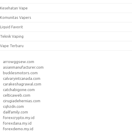
Kesehatan Vape
Komunitas Vapers
Liquid Favorit
Teknik Vaping
Vape Terbaru
arrowggsew.com
asianmanufacturer.com
bucklesmotors.com
calvaryintcanada.com
carakeshagrawal.com
catchabigone.com
celticaweb.com
cirugiadehernias.com
cqhzdn.com
dailfamily.com
forexcrypto.my.id
forexdana.my.id
forexdemo.my.id