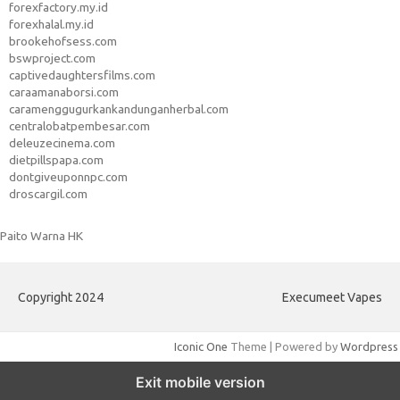
forexfactory.my.id
forexhalal.my.id
brookehofsess.com
bswproject.com
captivedaughtersfilms.com
caraamanaborsi.com
caramenggugurkankandunganherbal.com
centralobatpembesar.com
deleuzecinema.com
dietpillspapa.com
dontgiveuponnpc.com
droscargil.com
Paito Warna HK
Copyright 2024
Execumeet Vapes
Iconic One
Theme | Powered by
Wordpress
Exit mobile version