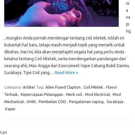
ni
a
va
pi
ng
, mungkin Anda pernah mendengar tentang coil mletek. Istilah ini
bukanlah hal baru, tetapi masih menjadi topik yang menarik untuk
dibahas. Hari ini, kita akan menjelajahi segala hal yang perlu Anda
ketahui tentang Coil Mletek, serta mendengarkan pandangan dari
seorang ahli, Mas Angga dari Execumeet Vape Cabang Bukit Darmo,
Surabaya. Tipe Coil yang…
Read More »
Category:
Artikel
Tag:
Alien Fused Clapton
,
Coil Mletek
,
Flavor
Terbaik
,
Kepercayaan Pelanggan
,
Merk coil
,
Mod Electrical
,
Mod
Mechanical
,
OHM
,
Pembelian COD
,
Pengalaman vaping
,
Surabaya
,
Vaper
Cari