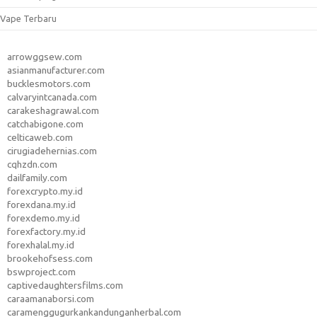
Vape Terbaru
arrowggsew.com
asianmanufacturer.com
bucklesmotors.com
calvaryintcanada.com
carakeshagrawal.com
catchabigone.com
celticaweb.com
cirugiadehernias.com
cqhzdn.com
dailfamily.com
forexcrypto.my.id
forexdana.my.id
forexdemo.my.id
forexfactory.my.id
forexhalal.my.id
brookehofsess.com
bswproject.com
captivedaughtersfilms.com
caraamanaborsi.com
caramenggugurkankandunganherbal.com