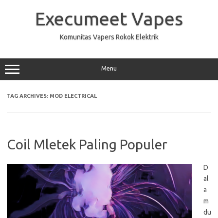
Skip
to
Execumeet Vapes
content
Komunitas Vapers Rokok Elektrik
Menu
TAG ARCHIVES:
MOD ELECTRICAL
Coil Mletek Paling Populer
D
al
a
m
du