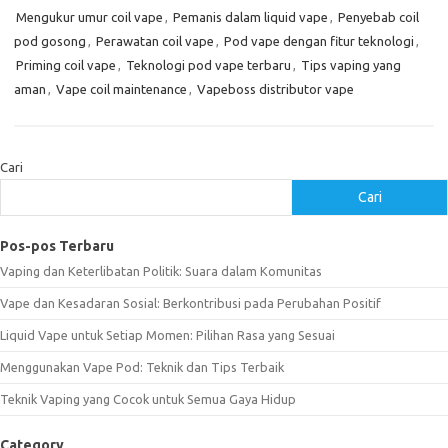
Mengukur umur coil vape
,
Pemanis dalam liquid vape
,
Penyebab coil
pod gosong
,
Perawatan coil vape
,
Pod vape dengan fitur teknologi
,
Priming coil vape
,
Teknologi pod vape terbaru
,
Tips vaping yang
aman
,
Vape coil maintenance
,
Vapeboss distributor vape
Cari
Cari
Pos-pos Terbaru
Vaping dan Keterlibatan Politik: Suara dalam Komunitas
Vape dan Kesadaran Sosial: Berkontribusi pada Perubahan Positif
Liquid Vape untuk Setiap Momen: Pilihan Rasa yang Sesuai
Menggunakan Vape Pod: Teknik dan Tips Terbaik
Teknik Vaping yang Cocok untuk Semua Gaya Hidup
Category