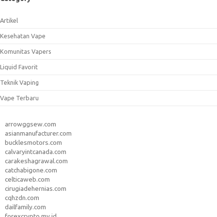
Artikel
Kesehatan Vape
Komunitas Vapers
Liquid Favorit
Teknik Vaping
Vape Terbaru
arrowggsew.com
asianmanufacturer.com
bucklesmotors.com
calvaryintcanada.com
carakeshagrawal.com
catchabigone.com
celticaweb.com
cirugiadehernias.com
cqhzdn.com
dailfamily.com
forexcrypto.my.id