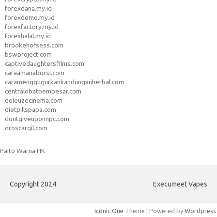
forexdana.my.id
forexdemo.my.id
forexfactory.my.id
forexhalal.my.id
brookehofsess.com
bswproject.com
captivedaughtersfilms.com
caraamanaborsi.com
caramenggugurkankandunganherbal.com
centralobatpembesar.com
deleuzecinema.com
dietpillspapa.com
dontgiveuponnpc.com
droscargil.com
Paito Warna HK
Copyright 2024
Execumeet Vapes
Iconic One
Theme | Powered by
Wordpress