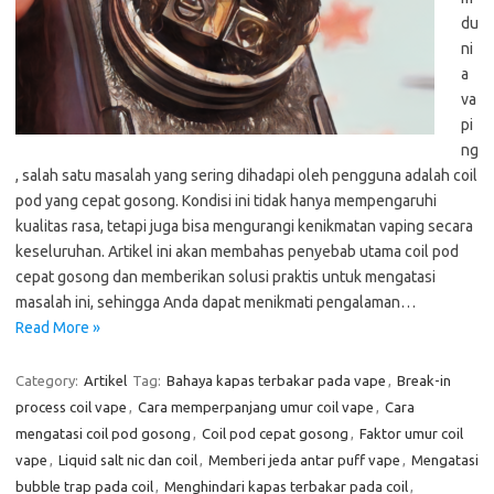
du
ni
a
va
pi
ng
, salah satu masalah yang sering dihadapi oleh pengguna adalah coil
pod yang cepat gosong. Kondisi ini tidak hanya mempengaruhi
kualitas rasa, tetapi juga bisa mengurangi kenikmatan vaping secara
keseluruhan. Artikel ini akan membahas penyebab utama coil pod
cepat gosong dan memberikan solusi praktis untuk mengatasi
masalah ini, sehingga Anda dapat menikmati pengalaman…
Read More »
Category:
Artikel
Tag:
Bahaya kapas terbakar pada vape
,
Break-in
process coil vape
,
Cara memperpanjang umur coil vape
,
Cara
mengatasi coil pod gosong
,
Coil pod cepat gosong
,
Faktor umur coil
vape
,
Liquid salt nic dan coil
,
Memberi jeda antar puff vape
,
Mengatasi
bubble trap pada coil
,
Menghindari kapas terbakar pada coil
,