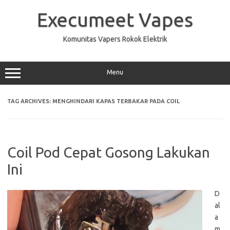
Skip
to
Execumeet Vapes
content
Komunitas Vapers Rokok Elektrik
Menu
TAG ARCHIVES:
MENGHINDARI KAPAS TERBAKAR PADA COIL
Coil Pod Cepat Gosong Lakukan
Ini
D
al
a
m